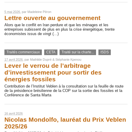
5 mai 2026
, par
Madeleine Péron
Lettre ouverte au gouvernement
Alors que le conflit en Iran perdure et que les ménages et les
entreprises subissent de plus en plus la crise énergétique, trente
économistes issus de vingt (…)
Traités commerciaux
CETA
Traité sur la charte...
ISDS
17 avril 2026
, par
Mathilde Dupré
&
Stéphanie Kpenou
Lever le verrou de l’arbitrage
d’investissement pour sortir des
énergies fossiles
Contribution de l’Institut Veblen à la consultation sur la feuille de route
de la présidence brésilienne de la COP sur la sortie des fossiles et la
Conférence de Santa Marta
16 avril 2026
Nicolas Mondolfo, lauréat du Prix Veblen
2025/26