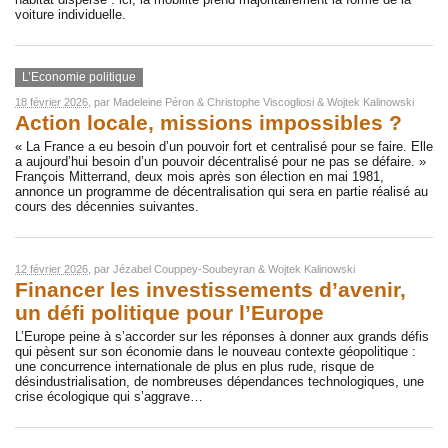
voiture individuelle.
L’Economie politique
18 février 2026
, par
Madeleine Péron
&
Christophe Viscogliosi
&
Wojtek Kalinowski
Action locale, missions impossibles ?
« La France a eu besoin d’un pouvoir fort et centralisé pour se faire. Elle
a aujourd’hui besoin d’un pouvoir décentralisé pour ne pas se défaire. »
François Mitterrand, deux mois après son élection en mai 1981,
annonce un programme de décentralisation qui sera en partie réalisé au
cours des décennies suivantes.
12 février 2026
, par
Jézabel Couppey-Soubeyran
&
Wojtek Kalinowski
Financer les investissements d’avenir,
un défi politique pour l’Europe
L’Europe peine à s’accorder sur les réponses à donner aux grands défis
qui pèsent sur son économie dans le nouveau contexte géopolitique :
une concurrence internationale de plus en plus rude, risque de
désindustrialisation, de nombreuses dépendances technologiques, une
crise écologique qui s’aggrave…