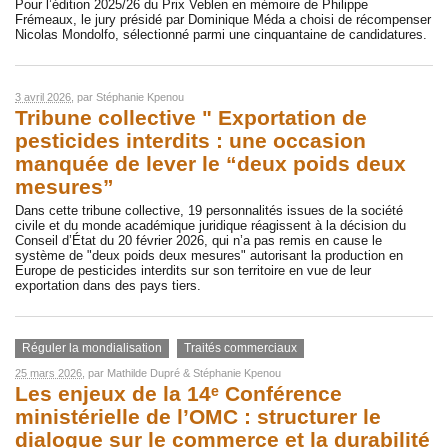
Pour l’édition 2025/26 du Prix Veblen en mémoire de Philippe
Frémeaux, le jury présidé par Dominique Méda a choisi de récompenser
Nicolas Mondolfo, sélectionné parmi une cinquantaine de candidatures.
3 avril 2026
, par
Stéphanie Kpenou
Tribune collective " Exportation de
pesticides interdits : une occasion
manquée de lever le “deux poids deux
mesures”
Dans cette tribune collective, 19 personnalités issues de la société
civile et du monde académique juridique réagissent à la décision du
Conseil d’État du 20 février 2026, qui n’a pas remis en cause le
système de "deux poids deux mesures" autorisant la production en
Europe de pesticides interdits sur son territoire en vue de leur
exportation dans des pays tiers.
Réguler la mondialisation
Traités commerciaux
25 mars 2026
, par
Mathilde Dupré
&
Stéphanie Kpenou
Les enjeux de la 14ᵉ Conférence
ministérielle de l’OMC : structurer le
dialogue sur le commerce et la durabilité