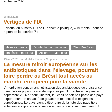
en février 2025.
28 mai 2026
Vertiges de l’IA
Éditorial du numéro 110 de l’Économie politique, « IA mania : peut-on
reprendre le contrôle ? »
Mesures miroirs
Réguler la mondialisation
"New Deal" vert
Traités commerciaux
Accord UE/Mercosur
13 mai 2026
, par
Mathilde Dupré
&
Stéphanie Kpenou
La mesure miroir européenne sur les
antibiotiques dans l’élevage, pourrait
faire perdre au Brésil tout accès au
marché européen pour la viande
L’interdiction concernant l’utilisation des antibiotiques de croissance
dans l’élevage pour la viande importée par l’UE entre en vigueur en
septembre 2026 et pour l’instant, le Brésil ne fait pas partie des pays
exportateurs en capacité de garantir le respect des exigences
européennes. Le pays vient d’être retiré de la liste des pays tiers
autorisés à exporter de la viande et des produits animaux vers l’UE.