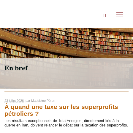
Accéder
directement
Rechercher
au
Toggl
contenu
naviga
En bref
23 juillet 2026
, par
Madeleine Péron
À quand une taxe sur les superprofits
pétroliers ?
Les résultats exceptionnels de TotalEnergies, directement liés à la
guerre en Iran, doivent relancer le débat sur la taxation des superprofits.