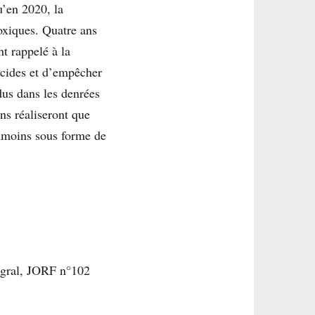
u’en 2020, la
oxiques. Quatre ans
t rappelé à la
ticides et d’empêcher
dus dans les denrées
ens réaliseront que
anmoins sous forme de
égral, JORF n°102