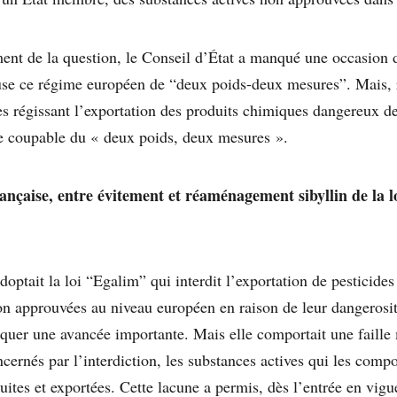
ment de la question, le Conseil d’État a manqué une occasion 
use ce régime européen de “deux poids-deux mesures”. Mais, 
es régissant l’exportation des produits chimiques dangereux d
ce coupable du « deux poids, deux mesures ».
ançaise, entre évitement et réaménagement sibyllin de la lo
optait la loi “Egalim” qui interdit l’exportation de pesticide
on approuvées au niveau européen en raison de leur dangerosité
uer une avancée importante. Mais elle comportait une faille m
ncernés par l’interdiction, les substances actives qui les com
uites et exportées. Cette lacune a permis, dès l’entrée en vigu