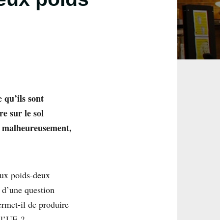
 qu’ils sont
e sur le sol
l, malheureusement,
deux poids-deux
) d’une question
ermet-il de produire
 l’UE ?