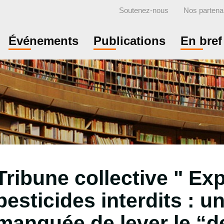
Soutenez-nous
Nos partena
Événements
Publications
En bref
Tribune collective " Ex
pesticides interdits : 
manquée de lever le “d