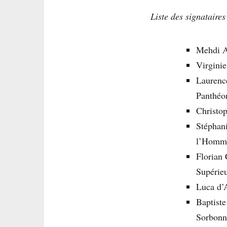
Liste des signataire
Mehdi A
Virgini
Laurence
Panthéo
Christo
Stéphani
l’Homm
Florian 
Supérie
Luca d’
Baptiste
Sorbonn