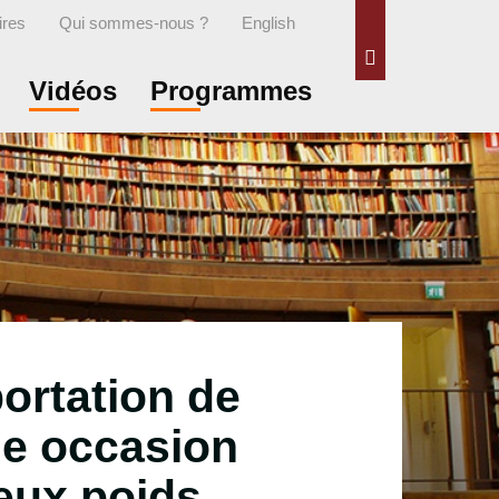
ires
Qui sommes-nous ?
English
Rechercher
Vidéos
Programmes
portation de
une occasion
eux poids