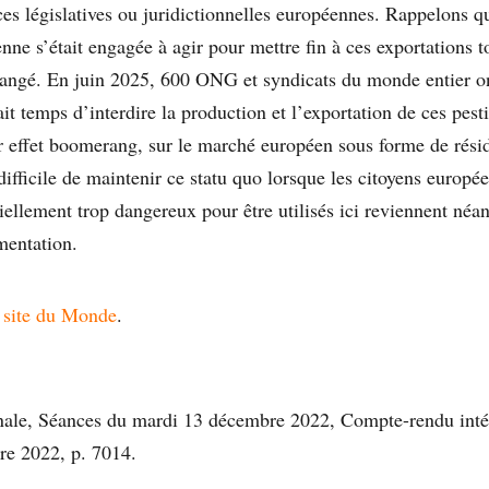
ces législatives ou juridictionnelles européennes. Rappelons q
e s’était engagée à agir pour mettre fin à ces exportations t
changé. En juin 2025, 600 ONG et syndicats du monde entier on
it temps d’interdire la production et l’exportation de ces pes
ar effet boomerang, sur le marché européen sous forme de rési
 difficile de maintenir ce statu quo lorsque les citoyens europé
tiellement trop dangereux pour être utilisés ici reviennent né
mentation.
e
site du Monde
.
nale, Séances du mardi 13 décembre 2022, Compte-rendu int
e 2022, p. 7014.