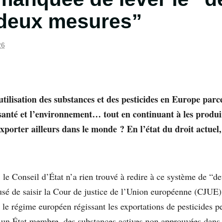
deux mesures”
26
utilisation des substances et des pesticides en Europe parce
anté et l’environnement… tout en continuant à les produir
xporter ailleurs dans le monde ? En l’état du droit actue
, le Conseil d’État n’a rien trouvé à redire à ce système de “
fusé de saisir la Cour de justice de l’Union européenne (CJUE
: le régime européen régissant les exportations de pesticides p
s un État membre, des substances actives non approuvées dans