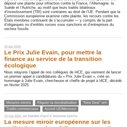
déposé une plainte pour infraction contre la France, l’Allemagne, la
Suède et l’Autriche, au motif que leurs traités bilatéraux
d’investissement (TBI) sont contraires au droit de l’UE. Pendant que la
Commission européenne examine cette plainte, les recours contre les
États membres continuent de s’accumuler — y compris de la part
d’oligarques ou d’entités russes sous sanctions et d’entreprises du
secteur fossile.
23 juin 2026
Le Prix Julie Evain, pour mettre la
finance au service de la transition
écologique
Nous relayons l’appel de nos collègues de I4CE, qui viennent de lancer
un premier appel à candidatures du « Prix Julie Evain », créé en
hommage à Julie Evain, chercheuse et cheffe de projet à I4CE, décédé
en février 2025.
Mesures miroirs
Réguler la mondialisation
"New Deal" vert
Traités commerciaux
Accord UE/Mercosur
13 mai 2026
, par
Mathilde Dupré
&
Stéphanie Kpenou
La mesure miroir européenne sur les