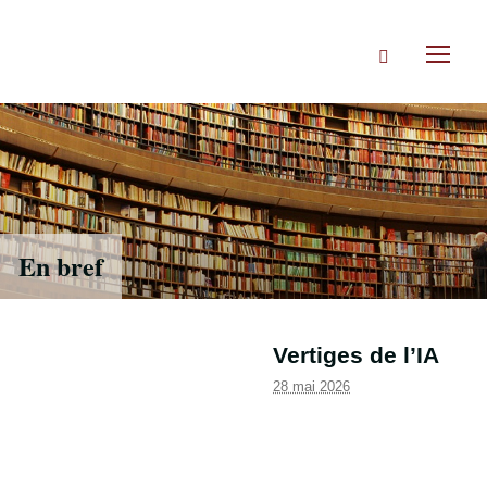
Accéder
directement
Rechercher
au
Toggl
contenu
naviga
En bref
Vertiges de l’IA
28 mai 2026