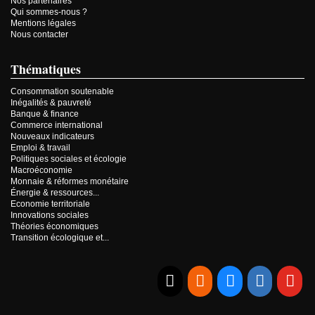
Nos partenaires
Qui sommes-nous ?
Mentions légales
Nous contacter
Thématiques
Consommation soutenable
Inégalités & pauvreté
Banque & finance
Commerce international
Nouveaux indicateurs
Emploi & travail
Politiques sociales et écologie
Macroéconomie
Monnaie & réformes monétaire
Énergie & ressources...
Economie territoriale
Innovations sociales
Théories économiques
Transition écologique et...
E-mail
RSS
Bluesky
Linkedi
Yo