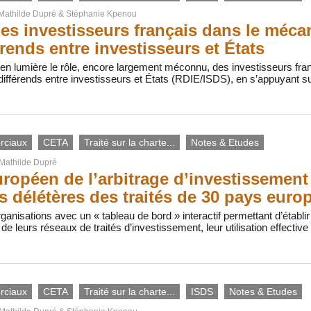
Mathilde Dupré
&
Stéphanie Kpenou
des investisseurs français dans le méc
érends entre investisseurs et États
 en lumière le rôle, encore largement méconnu, des investisseurs fr
ifférends entre investisseurs et États (RDIE/ISDS), en s’appuyant s
rciaux
CETA
Traité sur la charte...
Notes & Etudes
Mathilde Dupré
uropéen de l’arbitrage d’investissemen
ts délétères des traités de 30 pays euro
ganisations avec un « tableau de bord » interactif permettant d’étab
de leurs réseaux de traités d’investissement, leur utilisation effective
rciaux
CETA
Traité sur la charte...
ISDS
Notes & Etudes