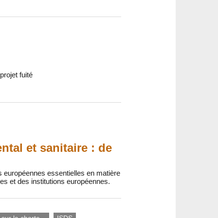
rojet fuité
al et sanitaire : de
s européennes essentielles en matière
res et des institutions européennes.
 sur la charte...
ISDS