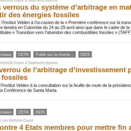
Mathilde Dupré
&
Stéphanie Kpenou
s verrous du système d’arbitrage en mat
tir des énergies fossiles
l’Institut Veblen à l’occasion de la « Première conférence sur la trans
se tiendra en Colombie du 24 au 29 avril ainsi que dans le cadre de la c
titulée « Transition vers l’abandon des combustibles fossiles » (TAFF
rciaux
CETA
Traité sur la charte...
ISDS
Mathilde Dupré
&
Stéphanie Kpenou
 verrou de l’arbitrage d’investissement 
 fossiles
l’Institut Veblen à la consultation sur la feuille de route de la préside
 la Conférence de Santa Marta
rciaux
CETA
ISDS
5
, par
Mathilde Dupré
contre 4 Etats membres pour mettre fin a