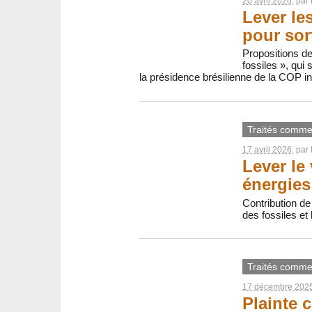
20 avril 2026
, par
Lever le
pour sor
Propositions de 
fossiles », qui 
la présidence brésilienne de la COP in
Traités comme
17 avril 2026
, par
Lever le
énergies
Contribution de 
des fossiles et
Traités comme
17 décembre 202
Plainte 