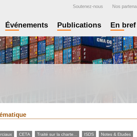
Soutenez-nous
Nos partena
Événements
Publications
En bref
thématique
rciaux
CETA
Traité sur la charte...
ISDS
Notes & Etudes