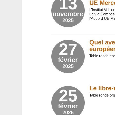
13
UE Merc
L’Institut Veb
novembre
La via Campesin
l’Accord UE Me
2025
Quel ave
27
europée
Table ronde coo
février
2025
Le libre-
25
Table ronde org
février
2025