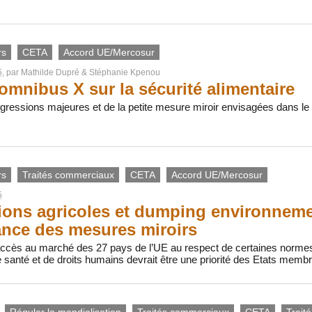
rs
CETA
Accord UE/Mercosur
5
, par
Mathilde Dupré
&
Stéphanie Kpenou
’omnibus X sur la sécurité alimentaire
essions majeures et de la petite mesure miroir envisagées dans le p
rs
Traités commerciaux
CETA
Accord UE/Mercosur
5
ions agricoles et dumping environnement
ance des mesures miroirs
’accès au marché des 27 pays de l’UE au respect de certaines norme
de santé et de droits humains devrait être une priorité des Etats memb
Réguler la mondialisation
Traités commerciaux
CETA
Traité