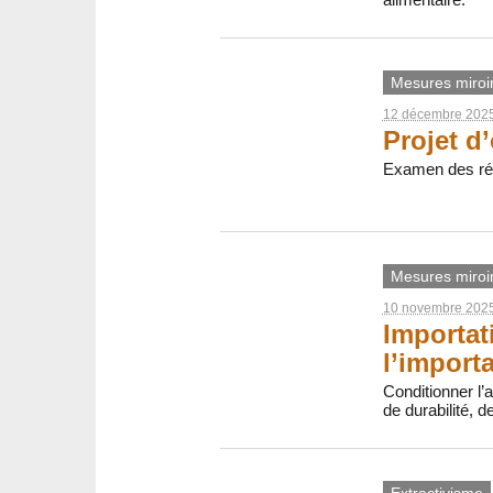
Mesures miroi
12 décembre 202
Projet d
Examen des régr
Mesures miroi
10 novembre 202
Importat
l’import
Conditionner l
de durabilité, 
Extractivisme