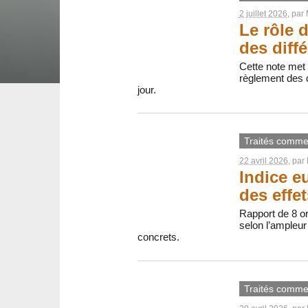
2 juillet 2026
, par
Le rôle 
des diff
Cette note met
règlement des d
jour.
Traités comme
22 avril 2026
, par
Indice e
des effe
Rapport de 8 or
selon l’ampleur 
concrets.
Traités comme