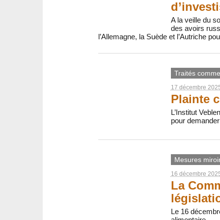
d’invest
A la veille du 
des avoirs russ
l’Allemagne, la Suède et l’Autriche po
Traités comme
17 décembre 202
Plainte 
L’Institut Vebl
pour demander l
Mesures miroi
16 décembre 202
La Commi
législati
Le 16 décembre
alimentaire.