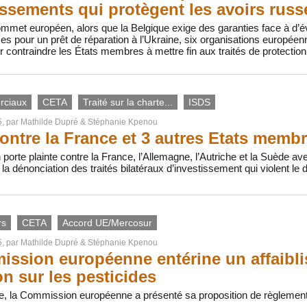
issements qui protègent les avoirs russ
sommet européen, alors que la Belgique exige des garanties face à d’éve
es pour un prêt de réparation à l’Ukraine, six organisations européen
ur contraindre les États membres à mettre fin aux traités de protectio
rciaux
CETA
Traité sur la charte...
ISDS
5
, par
Mathilde Dupré
&
Stéphanie Kpenou
contre la France et 3 autres Etats memb
en porte plainte contre la France, l’Allemagne, l’Autriche et la Suède 
a dénonciation des traités bilatéraux d’investissement qui violent le 
rs
CETA
Accord UE/Mercosur
5
, par
Mathilde Dupré
&
Stéphanie Kpenou
ssion européenne entérine un affaibli
on sur les pesticides
, la Commission européenne a présenté sa proposition de règlement 