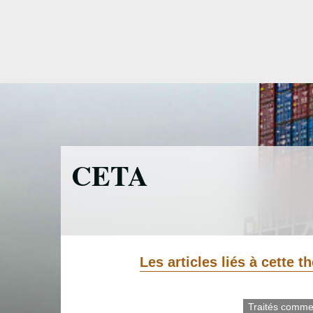
Accéder
directement
au
contenu
CETA
Les articles liés à cette 
Traités comme