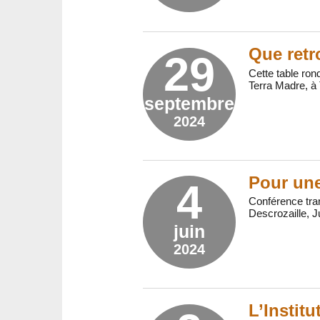
Que retr
29
Cette table ron
Terra Madre, à 
septembre
2024
Pour une
4
Conférence tra
Descrozaille, 
juin
2024
L’Institu