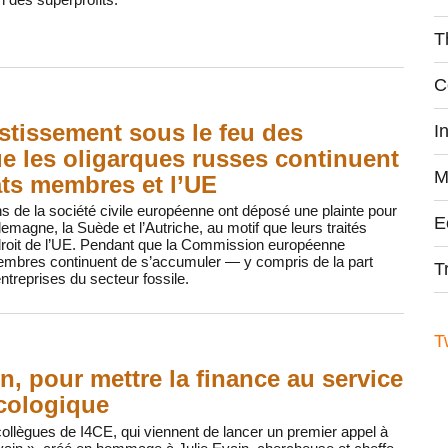
T
C
estissement sous le feu des
I
ue les oligarques russes continuent
M
ats membres et l’UE
ons de la société civile européenne ont déposé une plainte pour
E
llemagne, la Suède et l’Autriche, au motif que leurs traités
 droit de l’UE. Pendant que la Commission européenne
 membres continuent de s’accumuler — y compris de la part
T
ntreprises du secteur fossile.
T
in, pour mettre la finance au service
écologique
ollègues de I4CE, qui viennent de lancer un premier appel à