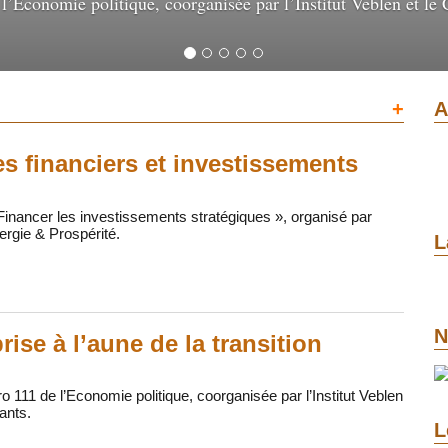
’Economie politique, coorganisée par l’Institut Veblen et le 
+
A
ues financiers et investissements
nancer les investissements stratégiques », organisé par
nergie & Prospérité.
L
N
rise à l’aune de la transition
111 de l’Economie politique, coorganisée par l’Institut Veblen
ants.
L