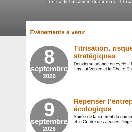
Soirée de lancement du numéro 111 de l
Événements à venir
Titrisation, risq
8
stratégiques
Deuxième séance du cycle « Fi
septembre
l’Institut Veblen et la Chaire E
2026
Repenser l’entrep
9
écologique
Soirée de lancement du numéro 
septembre
et le Centre des Jeunes Dirige
2026