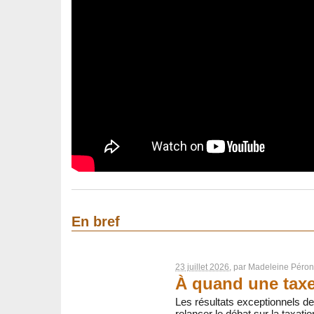
En bref
23 juillet 2026
, par
Madeleine Péron
À quand une taxe 
Les résultats exceptionnels de 
relancer le débat sur la taxati