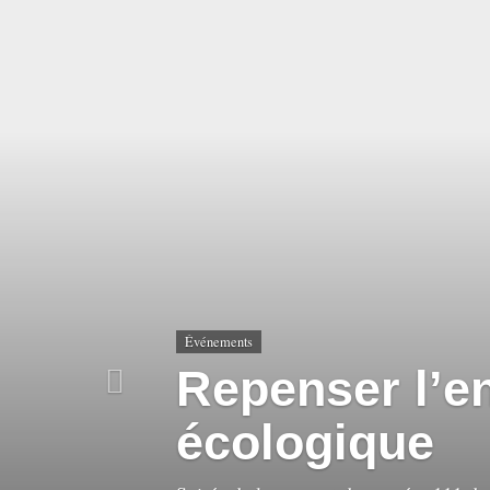
Accéder
directement
au
contenu
Événements
Repenser l’en
écologique