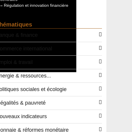
–
Régulation et innovation financière
hématiques
anque & finance
ommerce international
mploi & travail
nergie & ressources...
olitiques sociales et écologie
négalités & pauvreté
ouveaux indicateurs
onnaie & réformes monétaire