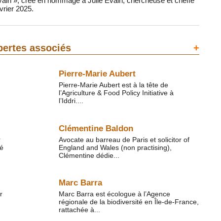
Evain », créé en hommage à Julie Evain, chercheuse et cheffe
vrier 2025.
pertes associés
+
Pierre-Marie Aubert
Pierre-Marie Aubert est à la tête de
l’Agriculture & Food Policy Initiative à
l’Iddri....
Clémentine Baldon
r
Avocate au barreau de Paris et solicitor of
té
England and Wales (non practising),
Clémentine dédie...
Marc Barra
r
Marc Barra est écologue à l’Agence
régionale de la biodiversité en Île-de-France,
rattachée à...