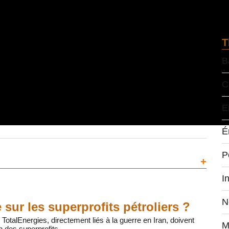
T
B
C
E
É
P
+
I
N
sur les superprofits pétroliers ?
TotalEnergies, directement liés à la guerre en Iran, doivent
M
on des superprofits.