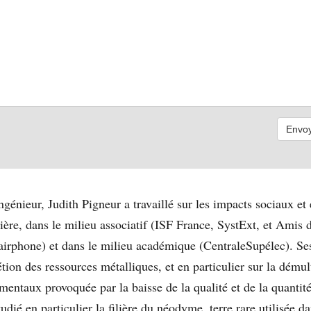
ngénieur, Judith Pigneur a travaillé sur les impacts sociaux e
ière, dans le milieu associatif (ISF France, SystExt, et Amis d
Fairphone) et dans le milieu académique (CentraleSupélec). Se
étion des ressources métalliques, et en particulier sur la démul
mentaux provoquée par la baisse de la qualité et de la quantit
tudié en particulier la filière du néodyme, terre rare utilisée d