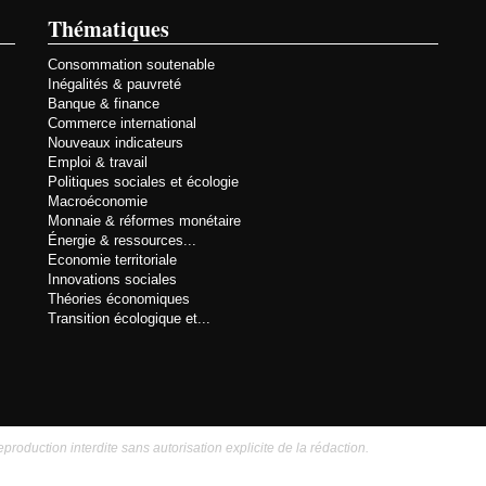
Thématiques
Consommation soutenable
Inégalités & pauvreté
Banque & finance
Commerce international
Nouveaux indicateurs
Emploi & travail
Politiques sociales et écologie
Macroéconomie
Monnaie & réformes monétaire
Énergie & ressources...
Economie territoriale
Innovations sociales
Théories économiques
Transition écologique et...
eproduction interdite sans autorisation explicite de la rédaction.