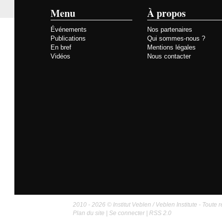
Menu
À propos
Événements
Nos partenaires
Publications
Qui sommes-nous ?
En bref
Mentions légales
Vidéos
Nous contacter
2010 - 2026 © Institut Veblen / Veblen Institute - Toute r
Plan du site
|
Se connecter
|
RSS 2.0