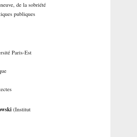
 neuve, de la sobriété
tiques publiques
rsité Paris-Est
que
tectes
owski
(Institut