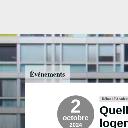
Accéder
directement
au
contenu
Événements
2
Débat à l’Académ
Quell
octobre
loge
2024