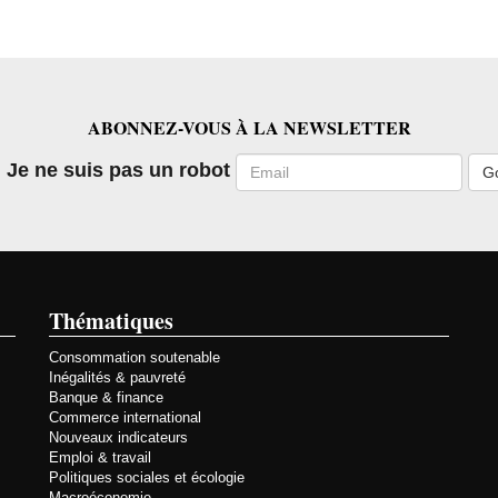
ABONNEZ-VOUS À LA NEWSLETTER
Email
Je ne suis pas un robot
Thématiques
Consommation soutenable
Inégalités & pauvreté
Banque & finance
Commerce international
Nouveaux indicateurs
Emploi & travail
Politiques sociales et écologie
Macroéconomie