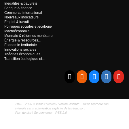
Inégalités & pauvreté
Banque & finance
Commerce international
Nouveaux indicateurs
Emploi & travail
Politiques sociales et écologie
Macroéconomie
Monnaie & réformes monétaire
Énergie & ressources...
Economie territoriale
Innovations sociales
Théories économiques
Transition écologique et...
E-mail
RSS
Bluesky
Linkedi
Yo
2010 - 2026 © Institut Veblen / Veblen Institute - Toute reproduction
interdite sans autorisation explicite de la rédaction.
Plan du site
|
Se connecter
|
RSS 2.0