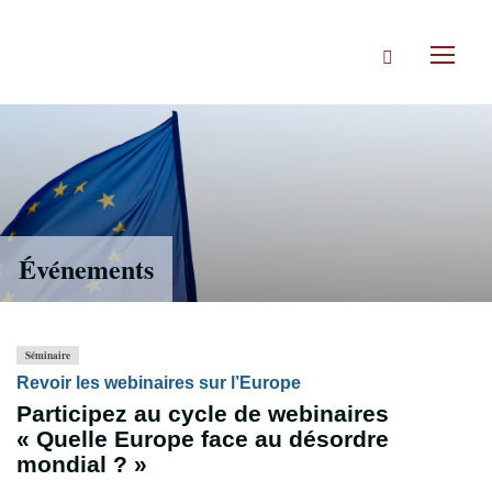
Accéder
directement
Rechercher
au
Toggl
contenu
naviga
Événements
Séminaire
Revoir les webinaires sur l’Europe
Participez au cycle de webinaires
« Quelle Europe face au désordre
mondial ? »