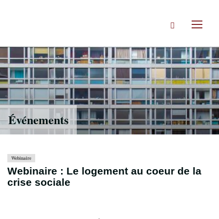
Accéder
directement
Rechercher
au
Toggl
contenu
naviga
Événements
Webinaire
Webinaire : Le logement au coeur de la
crise sociale