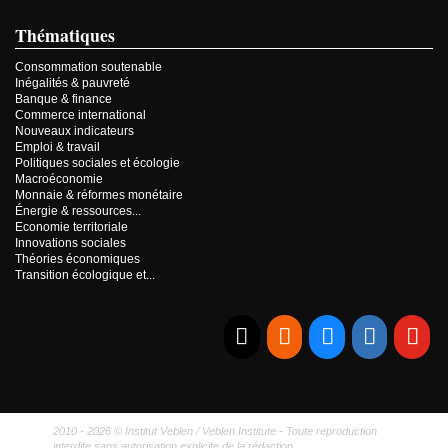
Thématiques
Consommation soutenable
Inégalités & pauvreté
Banque & finance
Commerce international
Nouveaux indicateurs
Emploi & travail
Politiques sociales et écologie
Macroéconomie
Monnaie & réformes monétaire
Énergie & ressources...
Economie territoriale
Innovations sociales
Théories économiques
Transition écologique et...
E-mail
RSS
Bluesky
Linkedi
Yo
2010 - 2026 © Institut Veblen / Veblen Institute - Toute reproduction
interdite sans autorisation explicite de la rédaction.