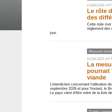
2 juillet 2026
, par
Le rôle 
des diff
Cette note met
règlement des d
jour.
Mesures miroi
13 mai 2026
, par
La mesur
pourrait
viande
L’interdiction concernant l’utilisation
septembre 2026 et pour l’instant, le B
Le pays vient d’être retiré de la liste
Traités comme