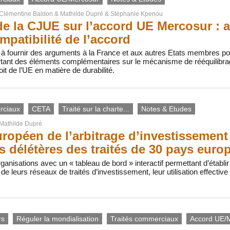
Clémentine Baldon
&
Mathilde Dupré
&
Stéphanie Kpenou
de la CJUE sur l’accord UE Mercosur : 
mpatibilité de l’accord
 à fournir des arguments à la France et aux autres Etats membres po
ant des éléments complémentaires sur le mécanisme de rééquilibrage 
oit de l’UE en matière de durabilité.
rciaux
CETA
Traité sur la charte...
Notes & Etudes
Mathilde Dupré
uropéen de l’arbitrage d’investissemen
ts délétères des traités de 30 pays euro
ganisations avec un « tableau de bord » interactif permettant d’étab
de leurs réseaux de traités d’investissement, leur utilisation effective
rs
Réguler la mondialisation
Traités commerciaux
Accord UE/