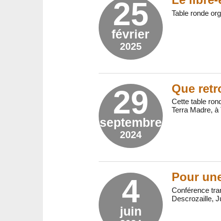
25
Table ronde org
février
2025
Que retr
29
Cette table ron
Terra Madre, à 
septembre
2024
Pour une
4
Conférence tra
Descrozaille, 
juin