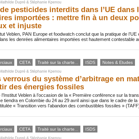
Mathilde Dupré
&
Stéphanie Kpenou
de pesticides interdits dans l’UE dans 
ires importées : mettre fin à un deux p
x et injuste
tut Veblen, PAN Europe et foodwatch conclut que la pratique de l’UE 
 dans les denrées alimentaires importées est hautement contestable a
rciaux
CETA
Traité sur la charte...
ISDS
Notes & Etudes
Mathilde Dupré
&
Stéphanie Kpenou
s verrous du système d’arbitrage en mat
tir des énergies fossiles
l’Institut Veblen à l’occasion de la « Première conférence sur la trans
se tiendra en Colombie du 24 au 29 avril ainsi que dans le cadre de la c
titulée « Transition vers l’abandon des combustibles fossiles » (TAFF
rciaux
CETA
Traité sur la charte...
ISDS
Mathilde Dupré
&
Stéphanie Kpenou