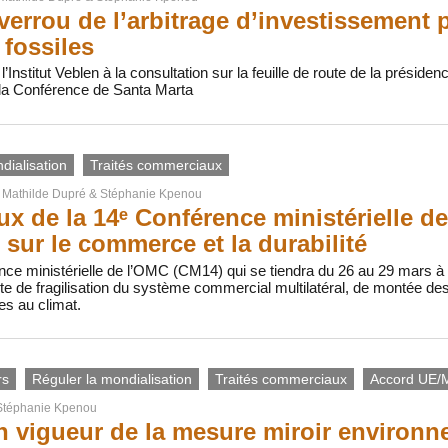
 verrou de l’arbitrage d’investissement 
 fossiles
l’Institut Veblen à la consultation sur la feuille de route de la préside
 la Conférence de Santa Marta
dialisation
Traités commerciaux
r
Mathilde Dupré
&
Stéphanie Kpenou
ux de la 14ᵉ Conférence ministérielle de
 sur le commerce et la durabilité
nce ministérielle de l’OMC (CM14) qui se tiendra du 26 au 29 mars à
e de fragilisation du système commercial multilatéral, de montée des
s au climat.
rs
Réguler la mondialisation
Traités commerciaux
Accord UE/
Stéphanie Kpenou
n vigueur de la mesure miroir environn