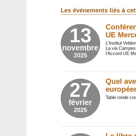
Les événements liés à ce
Conféren
13
UE Merc
L’Institut Veb
novembre
La via Campesin
l’Accord UE Me
2025
Quel ave
27
europée
Table ronde coo
février
2025
Le libre-