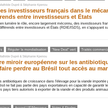
Mathilde Dupré
&
Stéphanie Kpenou
des investisseurs français dans le méc
érends entre investisseurs et États
 en lumière le rôle, encore largement méconnu, des investisseurs fr
ifférends entre investisseurs et États (RDIE/ISDS), en s’appuyant s
rs
Réguler la mondialisation
"New Deal" vert
Traités commerc
Mathilde Dupré
&
Stéphanie Kpenou
e miroir européenne sur les antibiotiqu
 faire perdre au Brésil tout accès au m
 des antibiotiques de croissance dans l’élevage pour la viande importée
résil ne fait pas partie des pays exportateurs en capacité de garantir
 des pays tiers autorisés à exporter de la viande et des produits animau
rciaux
Accord UE/Mercosur
Notes & Etudes