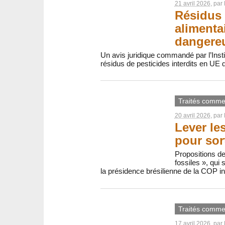
21 avril 2026
, par
Résidus 
alimenta
dangereu
Un avis juridique commandé par l’Insti
résidus de pesticides interdits en UE
Traités comme
20 avril 2026
, par
Lever le
pour sor
Propositions de 
fossiles », qui 
la présidence brésilienne de la COP in
Traités comme
17 avril 2026
, par