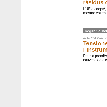
résidus 
L’UE a adopté, 
mesure est ent
Réguler la mon
20 janvier 2026
, 
Tensions
l’instrum
Pour la premièr
nouveaux droit