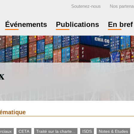
Soutenez-nous
Nos partena
Événements
Publications
En bref
x
thématique
rciaux
CETA
Traité sur la charte...
ISDS
Notes & Etudes