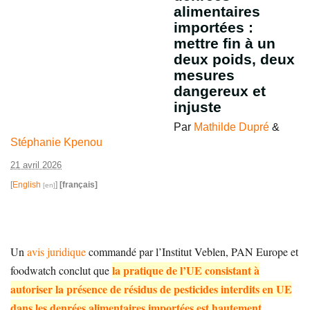
alimentaires
importées :
mettre fin à un
deux poids, deux
mesures
dangereux et
injuste
Par
Mathilde Dupré
&
Stéphanie Kpenou
21 avril 2026
[
English
]
[français]
Un
avis juridique
commandé par l’Institut Veblen, PAN Europe et
la pratique de l’UE consistant à
foodwatch conclut que
autoriser la présence de résidus de pesticides interdits en UE
dans les denrées alimentaires importées est hautement