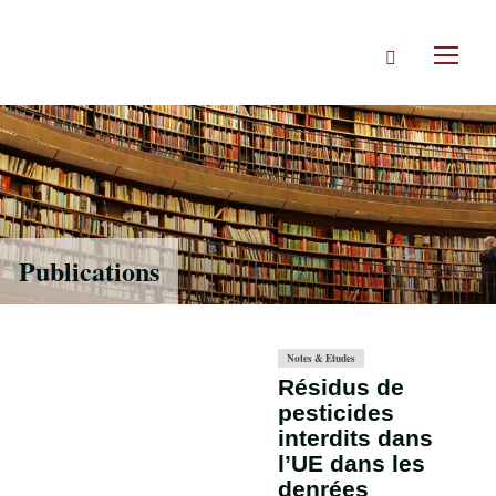
Accéder
directement
Rechercher
au
Toggl
contenu
naviga
Publications
Notes & Etudes
Résidus de
pesticides
interdits dans
l’UE dans les
denrées