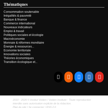
Thématiques
Consommation soutenable
Inégalités & pauvreté
Banque & finance
Commerce international
Nouveaux indicateurs
Emploi & travail
Politiques sociales et écologie
Macroéconomie
Monnaie & réformes monétaire
Énergie & ressources...
Economie territoriale
Innovations sociales
Théories économiques
Transition écologique et...
E-mail
RSS
Bluesky
Linkedi
Yo
2010 - 2026 © Institut Veblen / Veblen Institute - Toute reproduction
interdite sans autorisation explicite de la rédaction.
Plan du site
|
Se connecter
|
RSS 2.0