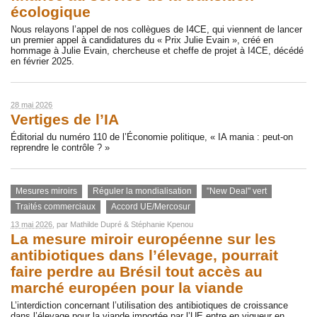
écologique
Nous relayons l’appel de nos collègues de I4CE, qui viennent de lancer
un premier appel à candidatures du « Prix Julie Evain », créé en
hommage à Julie Evain, chercheuse et cheffe de projet à I4CE, décédé
en février 2025.
28 mai 2026
Vertiges de l’IA
Éditorial du numéro 110 de l’Économie politique, « IA mania : peut-on
reprendre le contrôle ? »
Mesures miroirs
Réguler la mondialisation
"New Deal" vert
Traités commerciaux
Accord UE/Mercosur
13 mai 2026
, par
Mathilde Dupré
&
Stéphanie Kpenou
La mesure miroir européenne sur les
antibiotiques dans l’élevage, pourrait
faire perdre au Brésil tout accès au
marché européen pour la viande
L’interdiction concernant l’utilisation des antibiotiques de croissance
dans l’élevage pour la viande importée par l’UE entre en vigueur en