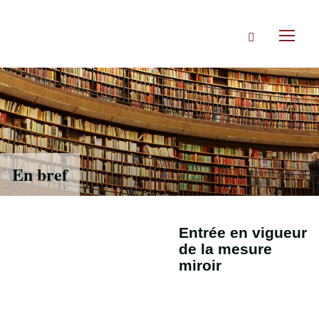
Accéder
directement
Rechercher
au
Toggl
contenu
naviga
En bref
Entrée en vigueur
de la mesure
miroir