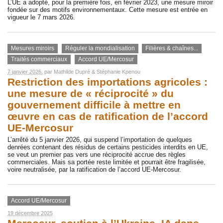
L’UE a adopté, pour la première fois, en février 2023, une mesure miroir
fondée sur des motifs environnementaux. Cette mesure est entrée en
vigueur le 7 mars 2026.
Mesures miroirs
Réguler la mondialisation
Filières & chaînes...
Traités commerciaux
Accord UE/Mercosur
7 janvier 2026
, par
Mathilde Dupré
&
Stéphanie Kpenou
Restriction des importations agricoles :
une mesure de « réciprocité » du
gouvernement difficile à mettre en
œuvre en cas de ratification de l’accord
UE-Mercosur
L’arrêté du 5 janvier 2026, qui suspend l’importation de quelques
denrées contenant des résidus de certains pesticides interdits en UE,
se veut un premier pas vers une réciprocité accrue des règles
commerciales. Mais sa portée reste limitée et pourrait être fragilisée,
voire neutralisée, par la ratification de l’accord UE-Mercosur.
Accord UE/Mercosur
19 décembre 2025