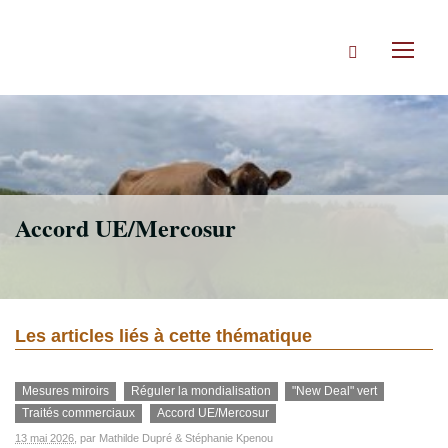
Accéder
directement
Rechercher
au
Toggl
contenu
naviga
Accord UE/Mercosur
Les articles liés à cette thématique
Mesures miroirs
Réguler la mondialisation
"New Deal" vert
Traités commerciaux
Accord UE/Mercosur
13 mai 2026
, par
Mathilde Dupré
&
Stéphanie Kpenou