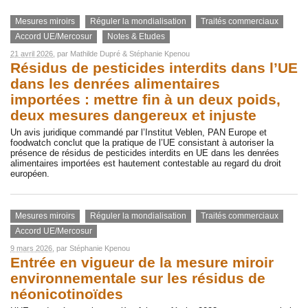
Mesures miroirs
Réguler la mondialisation
Traités commerciaux
Accord UE/Mercosur
Notes & Etudes
21 avril 2026
, par
Mathilde Dupré
&
Stéphanie Kpenou
Résidus de pesticides interdits dans l’UE
dans les denrées alimentaires
importées : mettre fin à un deux poids,
deux mesures dangereux et injuste
Un avis juridique commandé par l’Institut Veblen, PAN Europe et
foodwatch conclut que la pratique de l’UE consistant à autoriser la
présence de résidus de pesticides interdits en UE dans les denrées
alimentaires importées est hautement contestable au regard du droit
européen.
Mesures miroirs
Réguler la mondialisation
Traités commerciaux
Accord UE/Mercosur
9 mars 2026
, par
Stéphanie Kpenou
Entrée en vigueur de la mesure miroir
environnementale sur les résidus de
néonicotinoïdes