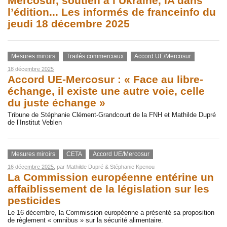
Mercosur, soutien à l’Ukraine, IA dans
l’édition... Les informés de franceinfo du
jeudi 18 décembre 2025
Mesures miroirs
Traités commerciaux
Accord UE/Mercosur
18 décembre 2025
Accord UE-Mercosur : « Face au libre-
échange, il existe une autre voie, celle
du juste échange »
Tribune de Stéphanie Clément-Grandcourt de la FNH et Mathilde Dupré
de l’Institut Veblen
Mesures miroirs
CETA
Accord UE/Mercosur
16 décembre 2025
, par
Mathilde Dupré
&
Stéphanie Kpenou
La Commission européenne entérine un
affaiblissement de la législation sur les
pesticides
Le 16 décembre, la Commission européenne a présenté sa proposition
de règlement « omnibus » sur la sécurité alimentaire.