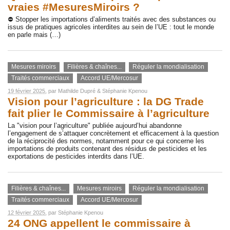
vraies #MesuresMiroirs ?
⛔ Stopper les importations d’aliments traités avec des substances ou
issus de pratiques agricoles interdites au sein de l’UE : tout le monde
en parle mais (…)
Mesures miroirs
Filières & chaînes...
Réguler la mondialisation
Traités commerciaux
Accord UE/Mercosur
19 février 2025
, par
Mathilde Dupré
&
Stéphanie Kpenou
Vision pour l’agriculture : la DG Trade
fait plier le Commissaire à l’agriculture
La "vision pour l’agriculture" publiée aujourd’hui abandonne
l’engagement de s’attaquer concrètement et efficacement à la question
de la réciprocité des normes, notamment pour ce qui concerne les
importations de produits contenant des résidus de pesticides et les
exportations de pesticides interdits dans l’UE.
Filières & chaînes...
Mesures miroirs
Réguler la mondialisation
Traités commerciaux
Accord UE/Mercosur
12 février 2025
, par
Stéphanie Kpenou
24 ONG appellent le commissaire à