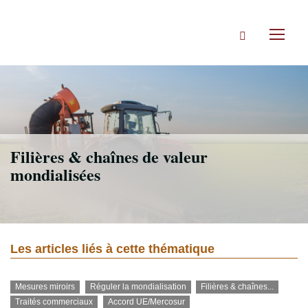
Accéder
directement
Rechercher
au
Toggl
contenu
naviga
Filières & chaînes de valeur
mondialisées
Les articles liés à cette thématique
Mesures miroirs
Réguler la mondialisation
Filières & chaînes...
Traités commerciaux
Accord UE/Mercosur