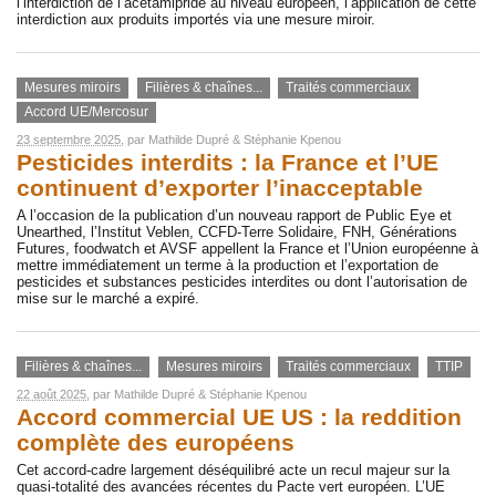
l’interdiction de l’acétamipride au niveau européen, l’application de cette
interdiction aux produits importés via une mesure miroir.
Mesures miroirs
Filières & chaînes...
Traités commerciaux
Accord UE/Mercosur
23 septembre 2025
, par
Mathilde Dupré
&
Stéphanie Kpenou
Pesticides interdits : la France et l’UE
continuent d’exporter l’inacceptable
A l’occasion de la publication d’un nouveau rapport de Public Eye et
Unearthed, l’Institut Veblen, CCFD-Terre Solidaire, FNH, Générations
Futures, foodwatch et AVSF appellent la France et l’Union européenne à
mettre immédiatement un terme à la production et l’exportation de
pesticides et substances pesticides interdites ou dont l’autorisation de
mise sur le marché a expiré.
Filières & chaînes...
Mesures miroirs
Traités commerciaux
TTIP
22 août 2025
, par
Mathilde Dupré
&
Stéphanie Kpenou
Accord commercial UE US : la reddition
complète des européens
Cet accord-cadre largement déséquilibré acte un recul majeur sur la
quasi-totalité des avancées récentes du Pacte vert européen. L’UE