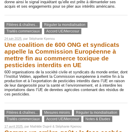
donne ainsi le signal inquiétant qu’elle est prête à démanteler ses
acquis et ses engagements pour se plier aux intérêts américains.
Filières & chaînes...
Réguler la mondialisation
Traités commerciaux
Accord UE/Mercosur
24 juin 2025
, par
Stéphanie Kpenou
Une coalition de 600 ONG et syndicats
appelle la Commission Européenne à
mettre fin au commerce toxique de
pesticides interdits en UE
600 organisations de la société civile et syndicats du monde entier, dont
l’Institut Veblen, appellent la Commission européenne à mettre fin à la
production et à l’exportation de pesticides interdits dans l’UE en raison
de leur dangerosité pour la santé et l’environnement, et à interdire les
importations dans l’UE de denrées agricoles contenant des résidus de
ces pesticides.
Filières & chaînes...
Mesures miroirs
Réguler la mondialisation
Traités commerciaux
Accord UE/Mercosur
Notes & Etudes
17 avril 2025
, par
Mathilde Dupré
&
Stéphanie Kpenou