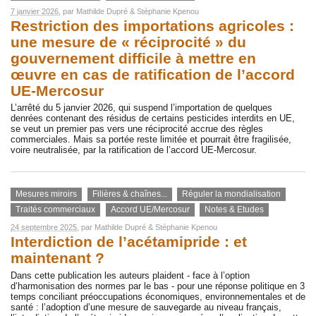
7 janvier 2026
, par
Mathilde Dupré
&
Stéphanie Kpenou
Restriction des importations agricoles :
une mesure de « réciprocité » du
gouvernement difficile à mettre en
œuvre en cas de ratification de l’accord
UE-Mercosur
L’arrêté du 5 janvier 2026, qui suspend l’importation de quelques
denrées contenant des résidus de certains pesticides interdits en UE,
se veut un premier pas vers une réciprocité accrue des règles
commerciales. Mais sa portée reste limitée et pourrait être fragilisée,
voire neutralisée, par la ratification de l’accord UE-Mercosur.
Mesures miroirs
Filières & chaînes...
Réguler la mondialisation
Traités commerciaux
Accord UE/Mercosur
Notes & Etudes
24 septembre 2025
, par
Mathilde Dupré
&
Stéphanie Kpenou
Interdiction de l’acétamipride : et
maintenant ?
Dans cette publication les auteurs plaident - face à l’option
d’harmonisation des normes par le bas - pour une réponse politique en 3
temps conciliant préoccupations économiques, environnementales et de
santé : l’adoption d’une mesure de sauvegarde au niveau français,