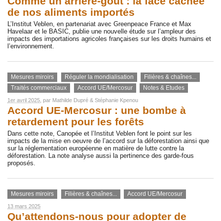
Comme un arrière-goût : la face cachée
de nos aliments importés
L’Institut Veblen, en partenariat avec Greenpeace France et Max
Havelaar et le BASIC, publie une nouvelle étude sur l’ampleur des
impacts des importations agricoles françaises sur les droits humains et
l’environnement.
Mesures miroirs
Réguler la mondialisation
Filières & chaînes...
Traités commerciaux
Accord UE/Mercosur
Notes & Etudes
1er avril 2025
, par
Mathilde Dupré
&
Stéphanie Kpenou
Accord UE-Mercosur : une bombe à
retardement pour les forêts
Dans cette note, Canopée et l’Institut Veblen font le point sur les
impacts de la mise en oeuvre de l’accord sur la déforestation ainsi que
sur la réglementation européenne en matière de lutte contre la
déforestation. La note analyse aussi la pertinence des garde-fous
proposés.
Mesures miroirs
Filières & chaînes...
Accord UE/Mercosur
13 mars 2025
Qu’attendons-nous pour adopter de