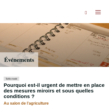
Accéder
directement
Rechercher
au
Toggl
contenu
naviga
Événements
Table-ronde
Pourquoi est-il urgent de mettre en place
des mesures miroirs et sous quelles
conditions ?
Au salon de l’agriculture