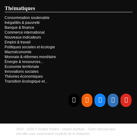
Thématiques
Consommation soutenable
Inégalités & pauvreté
Banque & finance
Commerce international
Nouveaux indicateurs
Emploi & travail
Politiques sociales et écologie
Macroéconomie
Monnaie & réformes monétaire
Énergie & ressources...
Economie territoriale
Innovations sociales
Théories économiques
Transition écologique et...
E-mail
RSS
Bluesky
Linkedi
Yo
2010 - 2026 © Institut Veblen / Veblen Institute - Toute reproduction
interdite sans autorisation explicite de la rédaction.