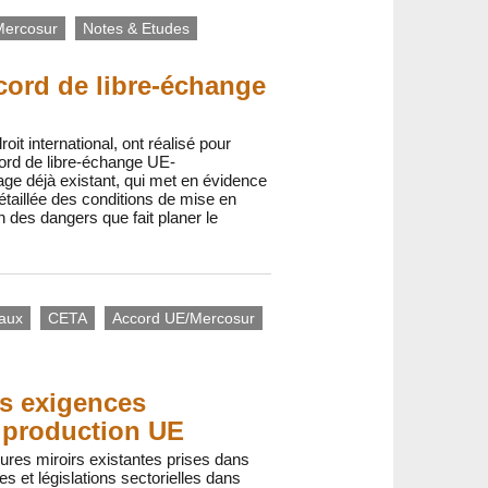
Mercosur
Notes & Etudes
cord de libre-échange
it international, ont réalisé pour
cord de libre-échange UE-
e déjà existant, qui met en évidence
étaillée des conditions de mise en
des dangers que fait planer le
iaux
CETA
Accord UE/Mercosur
es exigences
e production UE
sures miroirs existantes prises dans
es et législations sectorielles dans