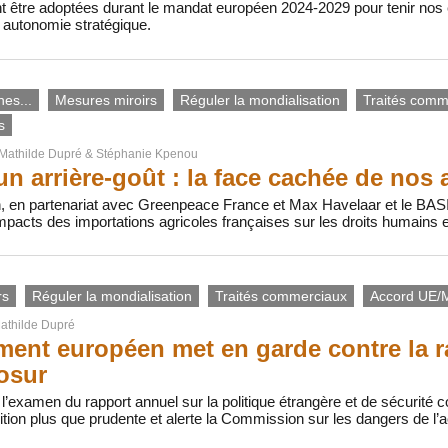
nt être adoptées durant le mandat européen 2024-2029 pour tenir no
e autonomie stratégique.
nes...
Mesures miroirs
Réguler la mondialisation
Traités comm
s
Mathilde Dupré
&
Stéphanie Kpenou
 arrière-goût : la face cachée de nos 
en, en partenariat avec Greenpeace France et Max Havelaar et le BASI
mpacts des importations agricoles françaises sur les droits humains e
rs
Réguler la mondialisation
Traités commerciaux
Accord UE/
athilde Dupré
ment européen met en garde contre la ra
osur
 l’examen du rapport annuel sur la politique étrangère et de sécurit
tion plus que prudente et alerte la Commission sur les dangers de 