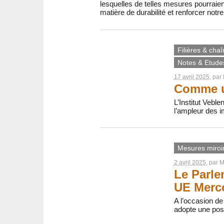
lesquelles de telles mesures pourraie
matière de durabilité et renforcer notr
Filières & chaî
Notes & Etude
17 avril 2025
, par
Comme un
L’Institut Vebl
l’ampleur des i
Mesures miroi
2 avril 2025
, par
M
Le Parle
UE Merc
A l’occasion de
adopte une posi