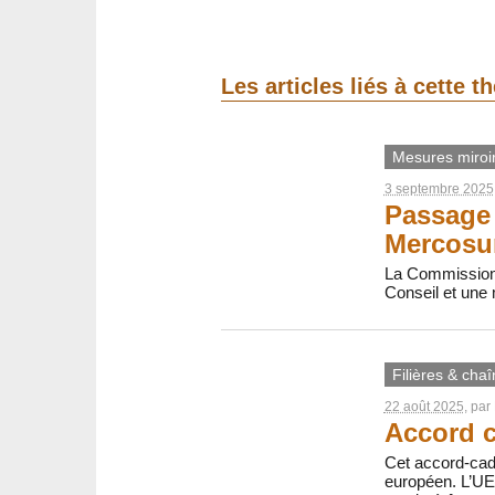
Les articles liés à cette 
Mesures miroi
3 septembre 2025
Passage 
Mercosur
La Commission p
Conseil et une
Filières & chaî
22 août 2025
, par
Accord c
Cet accord-cadr
européen. L’UE 