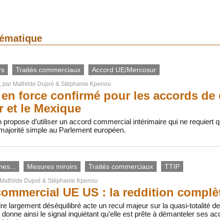
thématique
rs
Traités commerciaux
Accord UE/Mercosur
, par
Mathilde Dupré
&
Stéphanie Kpenou
en force confirmé pour les accords de
 et le Mexique
ropose d’utiliser un accord commercial intérimaire qui ne requiert qu’
 majorité simple au Parlement européen.
nes...
Mesures miroirs
Traités commerciaux
TTIP
Mathilde Dupré
&
Stéphanie Kpenou
ommercial UE US : la reddition complè
e largement déséquilibré acte un recul majeur sur la quasi-totalité 
donne ainsi le signal inquiétant qu’elle est prête à démanteler ses a