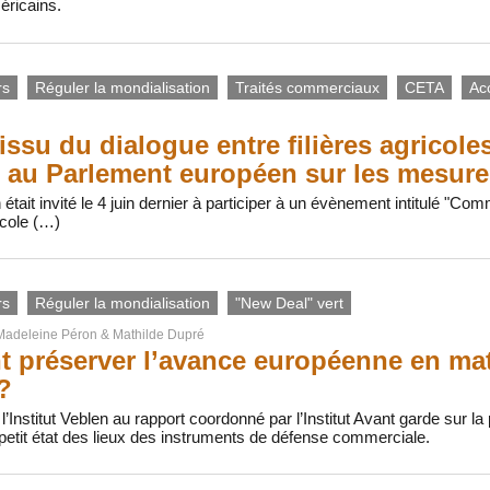
éricains.
rs
Réguler la mondialisation
Traités commerciaux
CETA
Ac
issu du dialogue entre filières agricole
 au Parlement européen sur les mesure
n était invité le 4 juin dernier à participer à un évènement intitulé "Co
cole (…)
rs
Réguler la mondialisation
"New Deal" vert
Madeleine Péron
&
Mathilde Dupré
préserver l’avance européenne en mat
?
l’Institut Veblen au rapport coordonné par l’Institut Avant garde sur la 
etit état des lieux des instruments de défense commerciale.