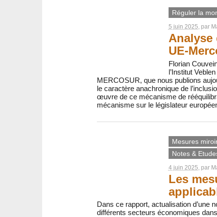
Réguler la mon
5 juin 2025
, par
Ma
Analyse 
UE-Merc
Florian Couvein
l’Institut Vebl
MERCOSUR, que nous publions aujourd’
le caractère anachronique de l’inclusi
œuvre de ce mécanisme de rééquilibrag
mécanisme sur le législateur europée
Mesures miroi
Notes & Etude
4 juin 2025
, par
Ma
Les mesu
applicab
Dans ce rapport, actualisation d’une n
différents secteurs économiques dans le