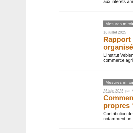
aux intérêts am
Mesures miroi
16 juillet 2025
Rapport 
organisé
L’Institut Veble
commerce agri
Mesures miroi
25 juin 2025
, par
Comment 
propres 
Contribution de 
notamment un p