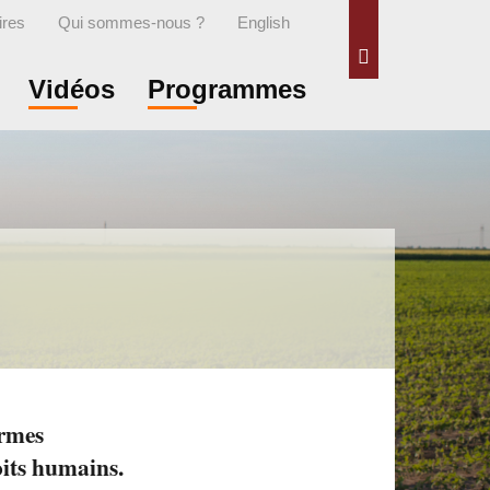
ires
Qui sommes-nous ?
English
Rechercher
Vidéos
Programmes
ormes
oits humains.