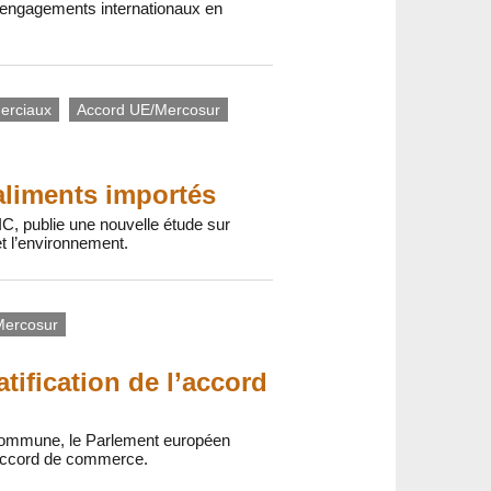
s engagements internationaux en
erciaux
Accord UE/Mercosur
aliments importés
C, publie une nouvelle étude sur
t l’environnement.
Mercosur
tification de l’accord
é commune, le Parlement européen
l’accord de commerce.