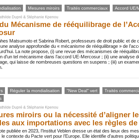
dialisation
Mesures miroirs
Traités commerciaux
Accord UE/
thilde Dupré
&
Stéphanie Kpenou
du Mécanisme de rééquilibrage de l’Ac
osur
hes Matsumoto et Sabrina Robert, professeurs de droit public et de dro
en une analyse approfondie du « mécanisme de rééquilibrage » de l’ac
hui. La note propose, (i) une revue des mécanismes de rééquilibrag
on d’un tel mécanisme dans l’accord UE-Mercosur ; (ii) une analyse d
e, qui laisse de nombreuses questions en suspens ; (iii) un examen 
n.
rs
Réguler la mondialisation
"New Deal" vert
Traités commerc
s
thilde Dupré
&
Stéphanie Kpenou
res miroirs ou la nécessité d’aligner l
les aux importations avec les règles d
ote publiée en 2023, l’Institut Veblen dresse un état des lieux des me
 contexte du Pacte vert pour l’Europe. Elle identifie d’autres politiqu