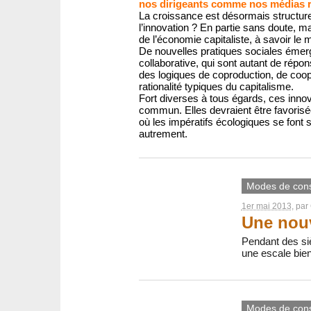
nos dirigeants comme nos médias r
La croissance est désormais structur
l’innovation ? En partie sans doute, m
de l’économie capitaliste, à savoir l
De nouvelles pratiques sociales émerg
collaborative, qui sont autant de répo
des logiques de coproduction, de coop
rationalité typiques du capitalisme.
Fort diverses à tous égards, ces inno
commun. Elles devraient être favorisée
où les impératifs écologiques se font s
autrement.
Modes de con
1er mai 2013
, par
Une nouv
Pendant des siè
une escale bie
Modes de con