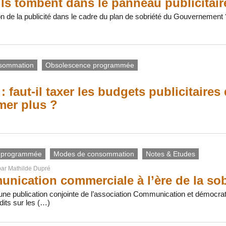
ils tombent dans le panneau publicitair
on de la publicité dans le cadre du plan de sobriété du Gouvernement 
sommation
Obsolescence programmée
: faut-il taxer les budgets publicitaires 
er plus ?
 programmée
Modes de consommation
Notes & Etudes
par
Mathilde Dupré
nication commerciale à l’ère de la sob
une publication conjointe de l’association Communication et démocratie 
dits sur les (…)