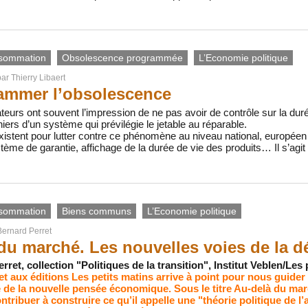
sommation
Obsolescence programmée
L’Economie politique
par
Thierry Libaert
ammer l’obsolescence
rs ont souvent l’impression de ne pas avoir de contrôle sur la durée
niers d’un système qui prévilégie le jetable au réparable.
xistent pour lutter contre ce phénomène au niveau national, européen et
me de garantie, affichage de la durée de vie des produits… Il s’agit 
sommation
Biens communs
L’Economie politique
Bernard Perret
du marché. Les nouvelles voies de la 
ret, collection "Politiques de la transition", Institut Veblen/Les 
t aux éditions Les petits matins arrive à point pour nous guide
 de la nouvelle pensée économique. Sous le titre Au-delà du marc
tribuer à construire ce qu’il appelle une "théorie politique de l