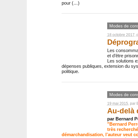
pour (…)
Modes de con
18 octobre 2017
, 
Déprogr
Les consommateu
et d’être prison
Les solutions e
dépenses publiques, extension du systè
politique.
Modes de con
19 mai 2015
, par
Au-delà 
par Bernard Per
"Bernard Perre
très recherché
démarchandisation, l’auteur veut con