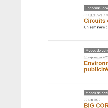
Economie loca
13 juillet 2021
, pa
Circuits 
Un séminaire c
Modes de con
16 septembre 202
Environn
publicité
Modes de con
10 juin 2020
BIG CORP