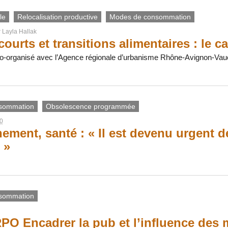
le
Relocalisation productive
Modes de consommation
r
Layla Hallak
courts et transitions alimentaires : le c
o-organisé avec l’Agence régionale d’urbanisme Rhône-Avignon-Vauclu
sommation
Obsolescence programmée
0
ement, santé : « Il est devenu urgent de
 »
sommation
O Encadrer la pub et l’influence des m