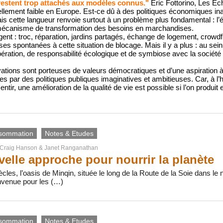
estent trop attachés aux modèles connus."
Eric Fottorino, Les Ec
ellement faible en Europe. Est-ce dû à des politiques économiques i
ais cette langueur renvoie surtout à un problème plus fondamental : l
e mécanisme de transformation des besoins en marchandises.
ent : troc, réparation, jardins partagés, échange de logement, crowd
nses spontanées à cette situation de blocage. Mais il y a plus : au s
ération, de responsabilité écologique et de symbiose avec la société
vations sont porteuses de valeurs démocratiques et d’une aspiration à
s par des politiques publiques imaginatives et ambitieuses. Car, à l’h
entir, une amélioration de la qualité de vie est possible si l’on produ
sommation
Notes & Etudes
Craig Hanson
&
Janet Ranganathan
elle approche pour nourrir la planète
cles, l’oasis de Minqin, située le long de la Route de la Soie dans le
nvenue pour les (…)
sommation
Notes & Etudes