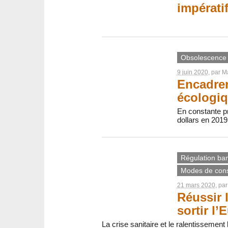
impérati
Obsolescence
9 juin 2020
, par
Ma
Encadrer
écologiq
En constante pr
dollars en 2019
Régulation banc
Modes de con
21 mars 2020
, pa
Réussir 
sortir l’
La crise sanitaire et le ralentissement