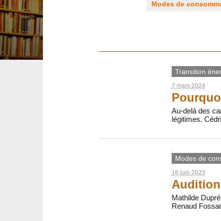
Modes de consomma
Transition éne
7 mars 2024
Pourquoi
Au-delà des cam
légitimes. Cédri
Modes de con
16 juin 2023
Audition
Mathilde Dupré
Renaud Fossar