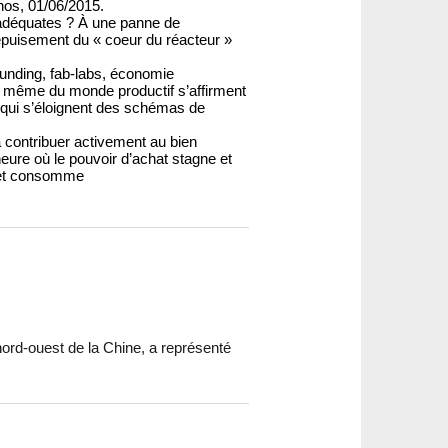
hos, 01/06/2015.
nadéquates ? À une panne de
’épuisement du « coeur du réacteur »
funding, fab-labs, économie
ein même du monde productif s’affirment
 qui s’éloignent des schémas de
 contribuer activement au bien
eure où le pouvoir d’achat stagne et
it et consomme
 nord-ouest de la Chine, a représenté