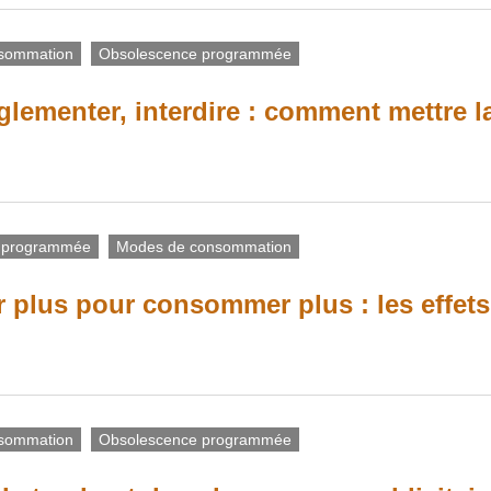
sommation
Obsolescence programmée
églementer, interdire : comment mettre l
 programmée
Modes de consommation
er plus pour consommer plus : les effets
sommation
Obsolescence programmée