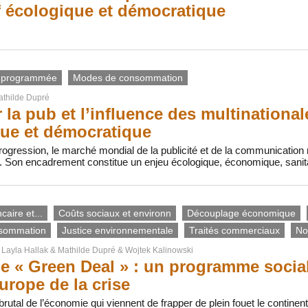
f écologique et démocratique
 programmée
Modes de consommation
thilde Dupré
 la pub et l’influence des multinational
ue et démocratique
ogression, le marché mondial de la publicité et de la communication 
. Son encadrement constitue un enjeu écologique, économique, sanit
aire et...
Coûts sociaux et environn
Découplage économique
sommation
Justice environnementale
Traités commerciaux
No
r
Layla Hallak
&
Mathilde Dupré
&
Wojtek Kalinowski
le « Green Deal » : un programme socia
Europe de la crise
 brutal de l’économie qui viennent de frapper de plein fouet le contine