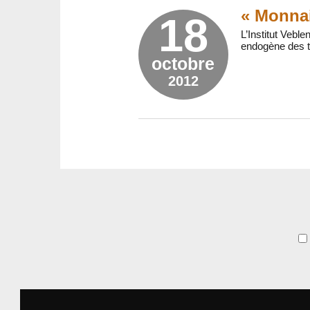
« Monnai
18
L’Institut Vebl
endogène des te
octobre
2012