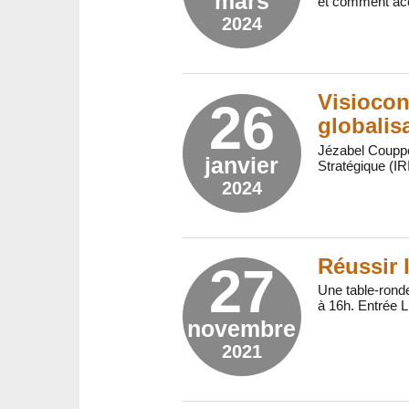
mars
et comment acc
2024
Visiocon
26
globalis
Jézabel Couppey
janvier
Stratégique (IR
2024
Réussir l
27
Une table-rond
à 16h. Entrée L
novembre
2021