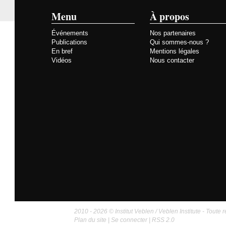
Menu
À propos
Événements
Nos partenaires
Publications
Qui sommes-nous ?
En bref
Mentions légales
Vidéos
Nous contacter
2010 - 2026 © Institut Veblen / Veblen Institute - Toute r
Plan du site
|
Se connecter
|
RSS 2.0