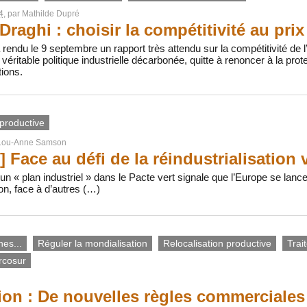
4
, par
Mathilde Dupré
Draghi : choisir la compétitivité au pri
 rendu le 9 septembre un rapport très attendu sur la compétitivité de
véritable politique industrielle décarbonée, quitte à renoncer à la protec
tions.
 productive
Lou-Anne Samson
 Face au défi de la réindustrialisation 
’un « plan industriel » dans le Pacte vert signale que l’Europe se lanc
ion, face à d’autres (…)
nes...
Réguler la mondialisation
Relocalisation productive
Trai
rcosur
ion : De nouvelles règles commerciales