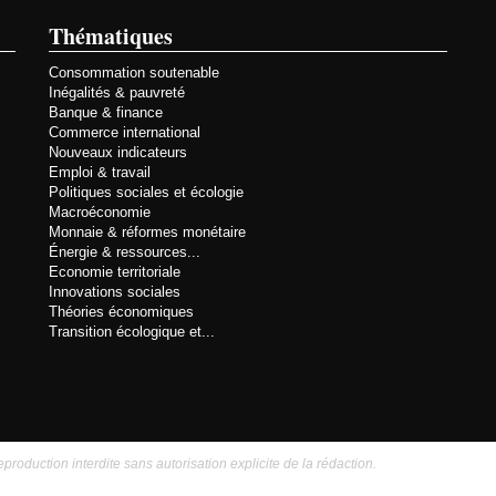
Thématiques
Consommation soutenable
Inégalités & pauvreté
Banque & finance
Commerce international
Nouveaux indicateurs
Emploi & travail
Politiques sociales et écologie
Macroéconomie
Monnaie & réformes monétaire
Énergie & ressources...
Economie territoriale
Innovations sociales
Théories économiques
Transition écologique et...
eproduction interdite sans autorisation explicite de la rédaction.