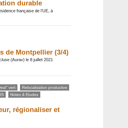
ation durable
ésidence française de l’UE, à
as de Montpellier (3/4)
se (Aurav) le 8 juillet 2021
eal" vert
Relocalisation productive
DS
Notes & Etudes
ur, régionaliser et