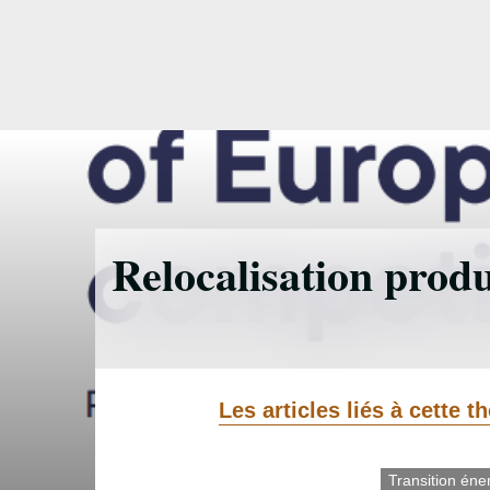
Accéder
directement
au
contenu
Relocalisation produ
Les articles liés à cette 
Transition éne