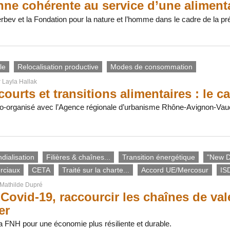
ne cohérente au service d’une aliment
bev et la Fondation pour la nature et l’homme dans le cadre de la pr
le
Relocalisation productive
Modes de consommation
r
Layla Hallak
courts et transitions alimentaires : le c
o-organisé avec l’Agence régionale d’urbanisme Rhône-Avignon-Vauclu
dialisation
Filières & chaînes...
Transition énergétique
"New D
rciaux
CETA
Traité sur la charte...
Accord UE/Mercosur
IS
Mathilde Dupré
Covid-19, raccourcir les chaînes de vale
er
 la FNH pour une économie plus résiliente et durable.