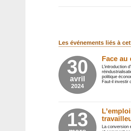
Les événements liés à ce
Face au d
30
L’introduction d
réindustrialisa
politique écono
avril
Faut-il investir
2024
L’emploi
13
travaille
La conversion é