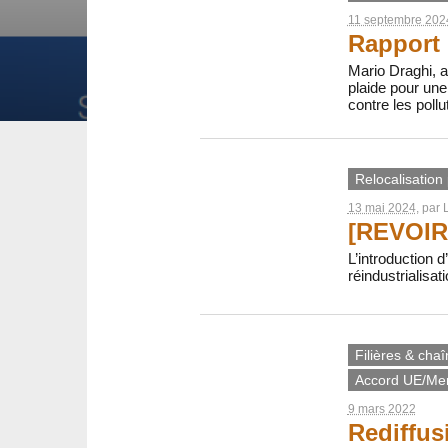
11 septembre 202
Rapport 
Mario Draghi, a
plaide pour une 
contre les pollu
Relocalisation
13 mai 2024
, par
[REVOIR]
L’introduction d
réindustrialisat
Filières & chaî
Accord UE/Me
9 mars 2022
Rediffus