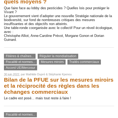
quels moyens ?
Que faire face au lobby des pesticides ? Quelles lois pour protéger le
Vivant ?
Le gouvernement vient d’adopter une nouvelle Stratégie nationale de la
biodiversité, sur fond de nombreuses critiques des mesures
insuffisantes et des objectifs non atteints.
Une table-ronde coorganisée avec le collectif Pour un réveil écologique,
avec :
Christophe Alliot, Anne-Caroline Prévot, Morgane Gonon et Dorian
Guinard.
Filières & chaînes...
Réguler la mondialisation
Fiscalité et normes...
Mesures miroirs
Traités commerciaux
Accord UE/Mercosur
30 juin 2022
, par
Mathilde Dupré
&
Stéphanie Kpenou
Bilan de la PFUE sur les mesures miroirs
et la réciprocité des règles dans les
échanges commerciaux
Le cadre est posé... mais tout reste à faire !
Fiscalité et normes...