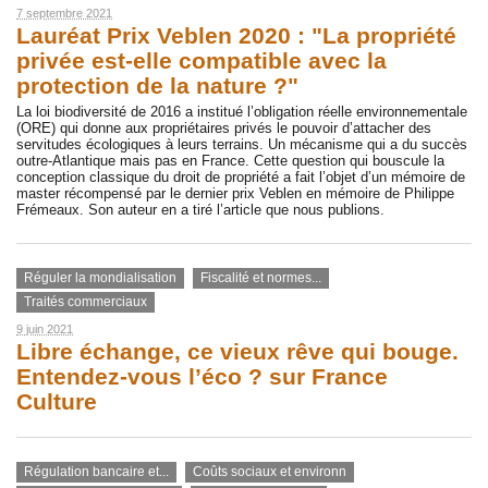
7 septembre 2021
Lauréat Prix Veblen 2020 : "La propriété
privée est-elle compatible avec la
protection de la nature ?"
La loi biodiversité de 2016 a institué l’obligation réelle environnementale
(ORE) qui donne aux propriétaires privés le pouvoir d’attacher des
servitudes écologiques à leurs terrains. Un mécanisme qui a du succès
outre-Atlantique mais pas en France. Cette question qui bouscule la
conception classique du droit de propriété a fait l’objet d’un mémoire de
master récompensé par le dernier prix Veblen en mémoire de Philippe
Frémeaux. Son auteur en a tiré l’article que nous publions.
Réguler la mondialisation
Fiscalité et normes...
Traités commerciaux
9 juin 2021
Libre échange, ce vieux rêve qui bouge.
Entendez-vous l’éco ? sur France
Culture
Régulation bancaire et...
Coûts sociaux et environn