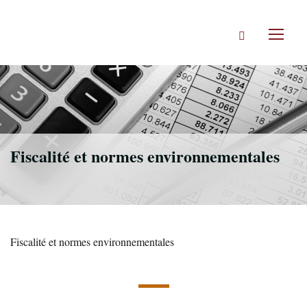
Accéder
directement
Rechercher
au
Toggl
contenu
naviga
Fiscalité et normes environnementales
Fiscalité et normes environnementales