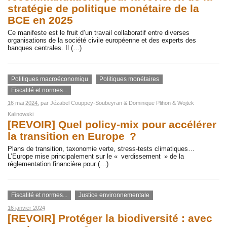
stratégie de politique monétaire de la
BCE en 2025
Ce manifeste est le fruit d’un travail collaboratif entre diverses
organisations de la société civile européenne et des experts des
banques centrales. Il (…)
Politiques macroéconomiqu
Politiques monétaires
Fiscalité et normes...
16 mai 2024
, par
Jézabel Couppey-Soubeyran
&
Dominique Plihon
&
Wojtek
Kalinowski
[REVOIR] Quel policy-mix pour accélérer
la transition en Europe ?
Plans de transition, taxonomie verte, stress-tests climatiques…
L’Europe mise principalement sur le « verdissement » de la
réglementation financière pour (…)
Fiscalité et normes...
Justice environnementale
16 janvier 2024
[REVOIR] Protéger la biodiversité : avec