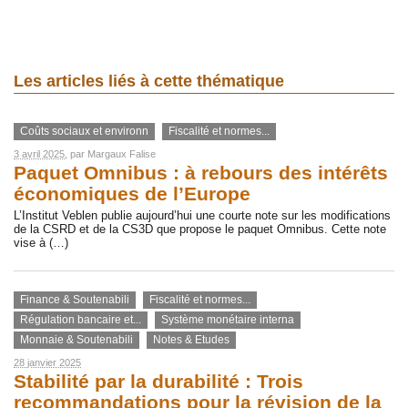
Les articles liés à cette thématique
Coûts sociaux et environn
Fiscalité et normes...
3 avril 2025
, par
Margaux Falise
Paquet Omnibus : à rebours des intérêts
économiques de l’Europe
L’Institut Veblen publie aujourd’hui une courte note sur les modifications
de la CSRD et de la CS3D que propose le paquet Omnibus. Cette note
vise à (…)
Finance & Soutenabili
Fiscalité et normes...
Régulation bancaire et...
Système monétaire interna
Monnaie & Soutenabili
Notes & Etudes
28 janvier 2025
Stabilité par la durabilité : Trois
recommandations pour la révision de la