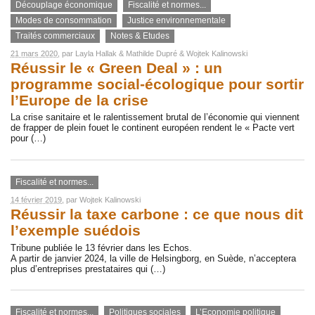
Découplage économique
Fiscalité et normes...
Modes de consommation
Justice environnementale
Traités commerciaux
Notes & Etudes
21 mars 2020
, par
Layla Hallak
&
Mathilde Dupré
&
Wojtek Kalinowski
Réussir le « Green Deal » : un
programme social-écologique pour sortir
l’Europe de la crise
La crise sanitaire et le ralentissement brutal de l’économie qui viennent
de frapper de plein fouet le continent européen rendent le « Pacte vert
pour (…)
Fiscalité et normes...
14 février 2019
, par
Wojtek Kalinowski
Réussir la taxe carbone : ce que nous dit
l’exemple suédois
Tribune publiée le 13 février dans les Echos.
A partir de janvier 2024, la ville de Helsingborg, en Suède, n’acceptera
plus d’entreprises prestataires qui (…)
Fiscalité et normes...
Politiques sociales
L’Economie politique