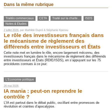
Dans la même rubrique
Traités commerciaux
CETA
Traité sur la charte...
ISDS
Notes & Etudes
2 juillet 2026
, par
Mathilde Dupré
&
Stéphanie Kpenou
Le rôle des investisseurs français dans
le mécanisme de règlement des
différends entre investisseurs et États
Cette note met en lumière le rôle, encore largement méconnu, des
investisseurs français dans le mécanisme de règlement des différends
entre investisseurs et États (RDIE/ISDS), en s’appuyant sur les 75
procédures connues à ce jour.
L’Economie politique
26 mai 2026
IA mania : peut-on reprendre le
contrôle ?
L’IA est partout dans le débat public, oscillant entre promesses de
révolution et craintes d’apocalypse.