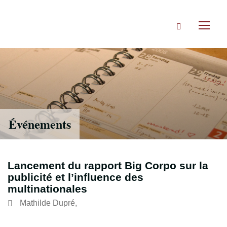
Accéder
directement
Rechercher
au
Toggl
contenu
naviga
Événements
Lancement du rapport Big Corpo sur la
publicité et l’influence des
multinationales
Mathilde Dupré
,