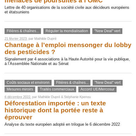
menaces de poursuites à l’OMC
Lettre de 40 organisations de la société civile aux décideurs européens
et étatsuniens
Filières & chaînes...
Réguler la mondialisation
"New Deal" vert
21 février 2023
, par
Mathilde Dupré
Chantage à l’emploi mensonger du lobby
des pesticides ?
Signalement par 4 associations à la Haute Autorité pour la vie publique,
à l’Assemblée Nationale et au Sénat
Coûts sociaux et environn
Filières & chaînes...
"New Deal" vert
Mesures miroirs
Traités commerciaux
Accord UE/Mercosur
6 décembre 2022
, par
Mathilde Dupré
&
Stéphanie Kpenou
Déforestation importée : un texte
historique dont la portée reste à
éprouver
Analyse du texte européen adopté en trilogue le 6 décembre 2022