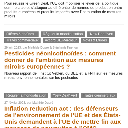
Pour réussir le Green Deal, l’UE doit mobiliser le levier de la politique
commerciale et s’attaquer au différentiel de normes de production entre
produits européens et produits importés avec l’instauration de mesures
miroirs.
Filières & chaînes...
Réguler la mondialisation
"New Deal" vert
Traités commerciaux
Accord UE/Mercosur
Notes & Etudes
29 juin 2023
, par
Mathilde Dupré
&
Stéphanie Kpenou
Pesticides néonicotinoïdes : comment
donner de l’ambition aux mesures
miroirs européennes ?
Nouveau rapport de l’Institut Veblen, du BEE et la FNH sur les mesures
miroirs environnementales sur les pesticides
Réguler la mondialisation
"New Deal" vert
Traités commerciaux
27 février 2023
, par
Mathilde Dupré
Inflation reduction act : des défenseurs
de l’environnement de l’UE et des États-
Unis demandent à l’UE de mettre fin aux