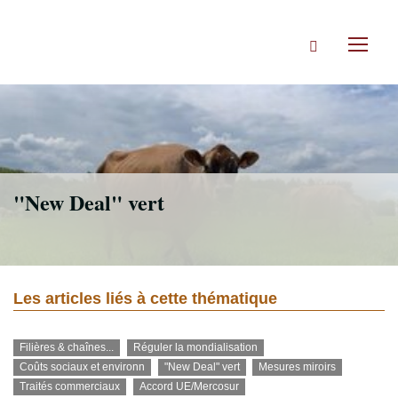
Accéder
directement
Rechercher
au
Toggl
contenu
naviga
"New Deal" vert
Les articles liés à cette thématique
Filières & chaînes...
Réguler la mondialisation
Coûts sociaux et environn
"New Deal" vert
Mesures miroirs
Traités commerciaux
Accord UE/Mercosur