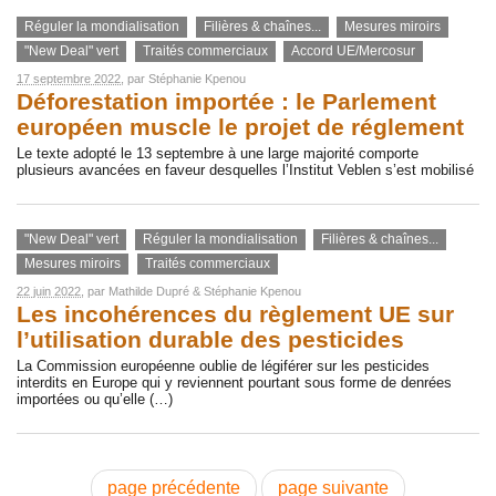
Réguler la mondialisation
Filières & chaînes...
Mesures miroirs
"New Deal" vert
Traités commerciaux
Accord UE/Mercosur
17 septembre 2022
, par
Stéphanie Kpenou
Déforestation importée : le Parlement
européen muscle le projet de réglement
Le texte adopté le 13 septembre à une large majorité comporte
plusieurs avancées en faveur desquelles l’Institut Veblen s’est mobilisé
"New Deal" vert
Réguler la mondialisation
Filières & chaînes...
Mesures miroirs
Traités commerciaux
22 juin 2022
, par
Mathilde Dupré
&
Stéphanie Kpenou
Les incohérences du règlement UE sur
l’utilisation durable des pesticides
La Commission européenne oublie de légiférer sur les pesticides
interdits en Europe qui y reviennent pourtant sous forme de denrées
importées ou qu’elle (…)
page précédente
page suivante