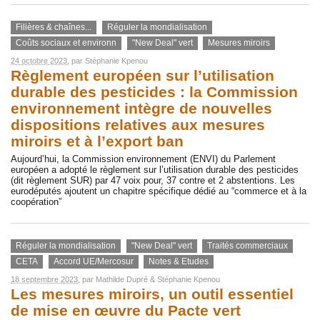
Filières & chaînes...
Réguler la mondialisation
Coûts sociaux et environn
"New Deal" vert
Mesures miroirs
24 octobre 2023
, par
Stéphanie Kpenou
Règlement européen sur l’utilisation
durable des pesticides : la Commission
environnement intègre de nouvelles
dispositions relatives aux mesures
miroirs et à l’export ban
Aujourd’hui, la Commission environnement (ENVI) du Parlement
européen a adopté le règlement sur l’utilisation durable des pesticides
(dit règlement SUR) par 47 voix pour, 37 contre et 2 abstentions. Les
eurodéputés ajoutent un chapitre spécifique dédié au “commerce et à la
coopération”
Réguler la mondialisation
"New Deal" vert
Traités commerciaux
CETA
Accord UE/Mercosur
Notes & Etudes
18 septembre 2023
, par
Mathilde Dupré
&
Stéphanie Kpenou
Les mesures miroirs, un outil essentiel
de mise en œuvre du Pacte vert