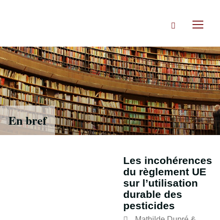
Accéder
directement
Rechercher
au
Toggl
contenu
naviga
En bref
Les incohérences
du règlement UE
sur l’utilisation
durable des
pesticides
Mathilde Dupré
&