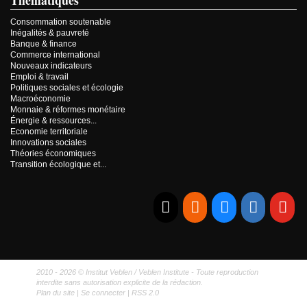
Thématiques
Consommation soutenable
Inégalités & pauvreté
Banque & finance
Commerce international
Nouveaux indicateurs
Emploi & travail
Politiques sociales et écologie
Macroéconomie
Monnaie & réformes monétaire
Énergie & ressources...
Economie territoriale
Innovations sociales
Théories économiques
Transition écologique et...
E-mail
RSS
Bluesky
Linkedi
Yo
2010 - 2026 © Institut Veblen / Veblen Institute - Toute reproduction
interdite sans autorisation explicite de la rédaction.
Plan du site
|
Se connecter
|
RSS 2.0