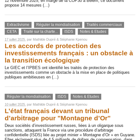
12 novembre 2025, en marge de la COP30 à Belem, ce document
propose 14 mesures (…)
Extractivisme
Réguler la mondialisation
Traités commerciaux
CETA
Traité sur la charte...
ISDS
Notes & Etudes
17 juillet 2025
, par
Mathilde Dupré
&
Stéphanie Kpenou
Les accords de protection des
investissements français : un obstacle à
la transition écologique
Le GIEC et l’IPBES ont identifié les traités de protection des
investissements comme un obstacle à la mise en place de politiques
publiques ambitieuses en (…)
Réguler la mondialisation
ISDS
Notes & Etudes
10 juillet 2025
, par
Mathilde Dupré
&
Stéphanie Kpenou
L’état français devant un tribunal
d’arbitrage pour "Montagne d’Or"
Deux sociétés d’investissement russes, liées à un oligarque sous
sanctions, attaquent la France via une procédure d’arbitrage
confidentielle (ISDS) liée au projet minier « Montagne d’Or » en Guyane.
Elles réclament plus de 4,5 milliards de dollars de compensation, dans