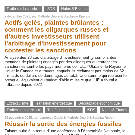
Traité sur la charte...
ISDS
Notes & Etudes
9 décembre 2025
, par
Mathilde Dupré
&
Stéphanie Kpenou
Actifs gelés, plaintes brûlantes :
comment les oligarques russes et
d’autres investisseurs utilisent
l’arbitrage d’investissement pour
contester les sanctions
Analyse des 28 cas d’arbitrage d’investissement (y compris des
menaces de plaintes) engagés par des oligarques ou entreprises
sanctionnés contre les pays membres de l’UE, l’Ukraine, le Royaume
Uni et le Canada et à travers lesquels ils réclament pas moins de 62
milliards de dollars de dommages au total. Une somme qui représente
presque l’équivalent du budget d’aide militaire que l’UE a fourni à
l’Ukraine depuis 2022.
Extractivisme
Transition énergétique
Découplage économique
Traités commerciaux
Traité sur la charte...
ISDS
Notes & Etudes
26 novembre 2025
, par
Laurence Dubin
&
Mathilde Dupré
&
Sabrina Robert
Réussir la sortie des énergies fossiles
Faisant suite à la tenue d’une conférence à l’Assemblée Nationale, le