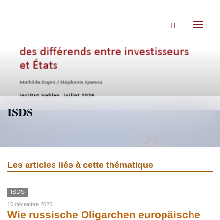
Accéder
directement
Rechercher
au
Toggl
contenu
naviga
ISDS
Les articles liés à cette thématique
ISDS
16 décembre 2025
Wie russische Oligarchen europäische