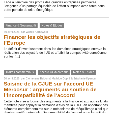
Face à l’envolée des profits des grandes entreprises pétrolières,
l’exigence d’un partage équitable de l’effort s’impose avec force dans
cette période de crise énergétique
Finance & Soutenabili
Notes & Etudes
30 avril 2026
, par
Wojtek Kalinowski
Financer les objectifs stratégiques de
l’Europe
Le déficit d’investissement dans les domaines stratégiques entrave la
réalisation des objectifs de l’UE et affaiblit la compétitivité européenne
sur les (…)
Traités commerciaux
Accord UE/Mercosur
Notes & Etudes
30 avril 2026
, par
Clémentine Baldon
&
Mathilde Dupré
&
Stéphanie Kpenou
Saisine de la CJUE sur l’accord UE
Mercosur : arguments au soutien de
l’incompatibilité de l’accord
Cette note vise à fournir des arguments à la France et aux autres Etats
membres pour appuyer la demande d’avis de la CJUE en apportant des
éléments complémentaires sur le mécanisme de rééquilibrage ainsi que
d’autres motifs potentiels d’incompatibilité de l’accord avec le droit de