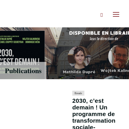
Accéder
directement
Rechercher
au
Toggl
contenu
naviga
Publications
Essais
2030, c’est
demain ! Un
programme de
transformation
sociale-