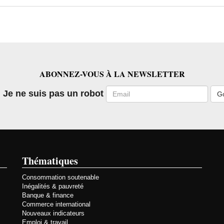
ABONNEZ-VOUS À LA NEWSLETTER
Email
Je ne suis pas un robot
Thématiques
Consommation soutenable
Inégalités & pauvreté
Banque & finance
Commerce international
Nouveaux indicateurs
Emploi & travail