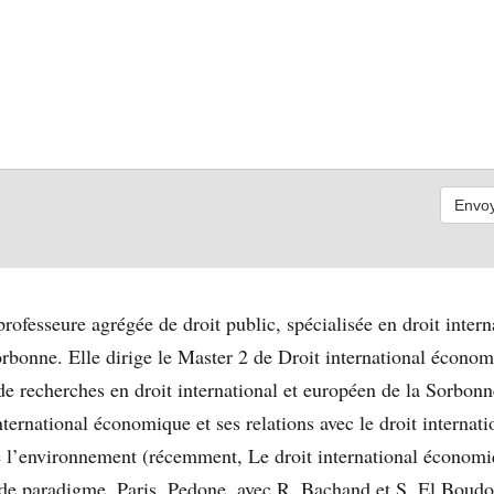
ofesseure agrégée de droit public, spécialisée en droit interna
rbonne. Elle dirige le Master 2 de Droit international économ
de recherches en droit international et européen de la Sorbonn
international économique et ses relations avec le droit internatio
de l’environnement (récemment, Le droit international économi
de paradigme, Paris, Pedone, avec R. Bachand et S. El Boudo