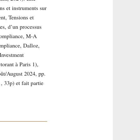
ons et instruments sur
nt, Tensions et
ses, d’un processus
e compliance, M-A
ompliance, Dalloz,
 Investment
orant à Paris 1),
oût/August 2024, pp.
 33p) et fait partie