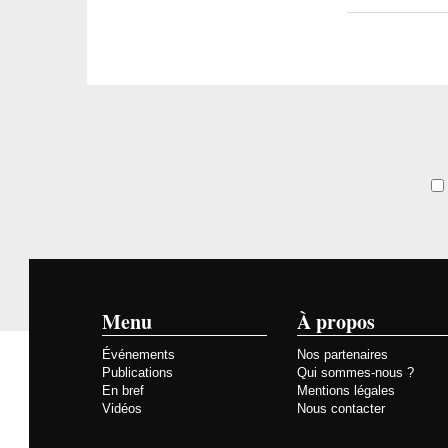
Menu
À propos
Événements
Nos partenaires
Publications
Qui sommes-nous ?
En bref
Mentions légales
Vidéos
Nous contacter