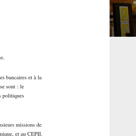
ue.
s bancaires et à la
e sont : le
s politiques
lusieurs missions de
omique, et au CEPII.