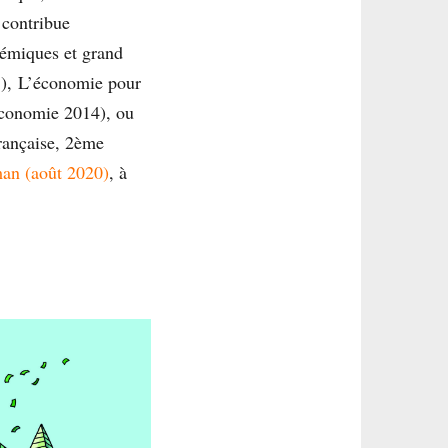
 contribue
démiques et grand
5), L’économie pour
économie 2014), ou
rançaise, 2ème
an (août 2020)
, à