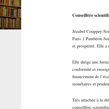
Conseillère scientif
Jézabel Couppey-Soub
Paris 1 Panthéon-Sor
et prospérité. Elle a
Elle dirige une form
conformité et enseig
financement de l’écon
monétaires et prudent
Très attachée à la di
conseillère scientif