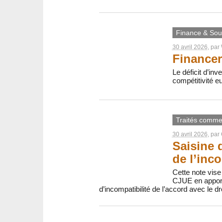
Finance & Sout
30 avril 2026
, par
Financer
Le déficit d’inv
compétitivité e
Traités comme
30 avril 2026
, par
Saisine 
de l’inco
Cette note vise
CJUE en apport
d’incompatibilité de l’accord avec le dr