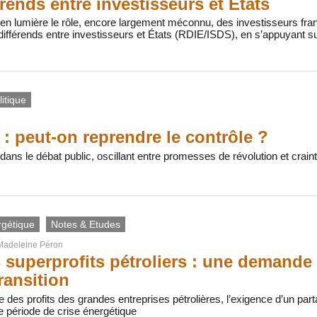
érends entre investisseurs et États
 en lumière le rôle, encore largement méconnu, des investisseurs fr
ifférends entre investisseurs et États (RDIE/ISDS), en s’appuyant s
itique
 : peut-on reprendre le contrôle ?
t dans le débat public, oscillant entre promesses de révolution et crai
rgétique
Notes & Etudes
Madeleine Péron
s superprofits pétroliers : une demande d
ransition
e des profits des grandes entreprises pétrolières, l’exigence d’un part
e période de crise énergétique