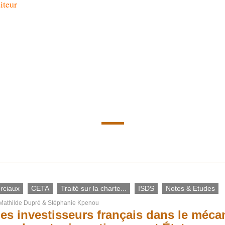
iteur
rciaux
CETA
Traité sur la charte...
ISDS
Notes & Etudes
Mathilde Dupré
&
Stéphanie Kpenou
des investisseurs français dans le méc