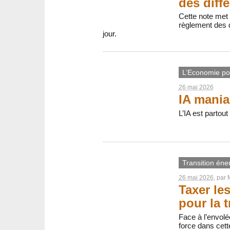
des diff
Cette note met
règlement des d
jour.
L’Economie pol
26 mai 2026
IA mania
L’IA est partou
Transition éne
26 mai 2026
, par
Taxer le
pour la t
Face à l’envolé
force dans cett