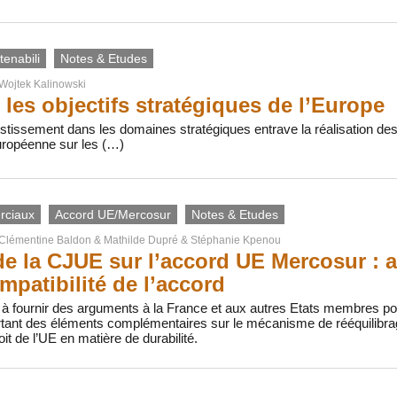
enabili
Notes & Etudes
Wojtek Kalinowski
 les objectifs stratégiques de l’Europe
estissement dans les domaines stratégiques entrave la réalisation des ob
uropéenne sur les (…)
rciaux
Accord UE/Mercosur
Notes & Etudes
Clémentine Baldon
&
Mathilde Dupré
&
Stéphanie Kpenou
de la CJUE sur l’accord UE Mercosur : 
mpatibilité de l’accord
 à fournir des arguments à la France et aux autres Etats membres po
ant des éléments complémentaires sur le mécanisme de rééquilibrage 
oit de l’UE en matière de durabilité.