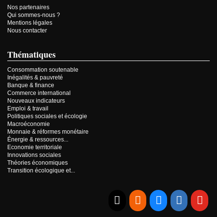
Nos partenaires
Qui sommes-nous ?
Mentions légales
Nous contacter
Thématiques
Consommation soutenable
Inégalités & pauvreté
Banque & finance
Commerce international
Nouveaux indicateurs
Emploi & travail
Politiques sociales et écologie
Macroéconomie
Monnaie & réformes monétaire
Énergie & ressources...
Economie territoriale
Innovations sociales
Théories économiques
Transition écologique et...
E-mail
RSS
Bluesky
Linkedi
Yo