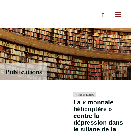
Accéder
directement
Rechercher
au
Toggl
contenu
naviga
Publications
Notes & Etudes
La « monnaie
hélicoptère »
contre la
dépression dans
le sillage de la