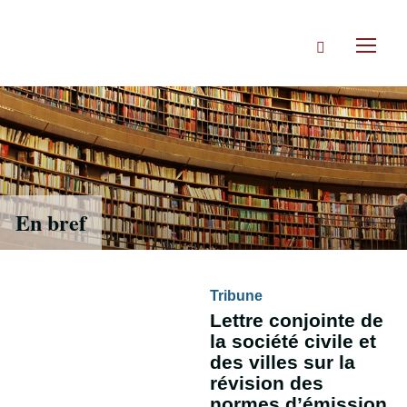
Accéder
directement
Rechercher
au
Toggl
contenu
naviga
En bref
Tribune
Lettre conjointe de
la société civile et
des villes sur la
révision des
normes d’émission