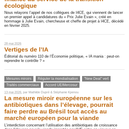
écologique
Nous relayons l’appel de nos collègues de I4CE, qui viennent de lancer
un premier appel à candidatures du « Prix Julie Evain », créé en
hommage à Julie Evain, chercheuse et cheffe de projet à I4CE, décédé
en février 2025.
28 mai 2026
Vertiges de l’IA
Éditorial du numéro 110 de l’Économie politique, « IA mania : peut-on
reprendre le contrôle ? »
Mesures miroirs
Réguler la mondialisation
"New Deal" vert
Traités commerciaux
Accord UE/Mercosur
13 mai 2026
, par
Mathilde Dupré
&
Stéphanie Kpenou
La mesure miroir européenne sur les
antibiotiques dans l’élevage, pourrait
faire perdre au Brésil tout accès au
marché européen pour la viande
L’interdiction concernant l’utilisation des antibiotiques de croissance