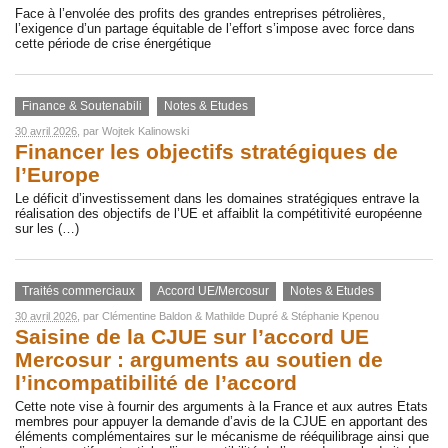
Face à l’envolée des profits des grandes entreprises pétrolières,
l’exigence d’un partage équitable de l’effort s’impose avec force dans
cette période de crise énergétique
Finance & Soutenabili
Notes & Etudes
30 avril 2026
, par
Wojtek Kalinowski
Financer les objectifs stratégiques de
l’Europe
Le déficit d’investissement dans les domaines stratégiques entrave la
réalisation des objectifs de l’UE et affaiblit la compétitivité européenne
sur les (…)
Traités commerciaux
Accord UE/Mercosur
Notes & Etudes
30 avril 2026
, par
Clémentine Baldon
&
Mathilde Dupré
&
Stéphanie Kpenou
Saisine de la CJUE sur l’accord UE
Mercosur : arguments au soutien de
l’incompatibilité de l’accord
Cette note vise à fournir des arguments à la France et aux autres Etats
membres pour appuyer la demande d’avis de la CJUE en apportant des
éléments complémentaires sur le mécanisme de rééquilibrage ainsi que