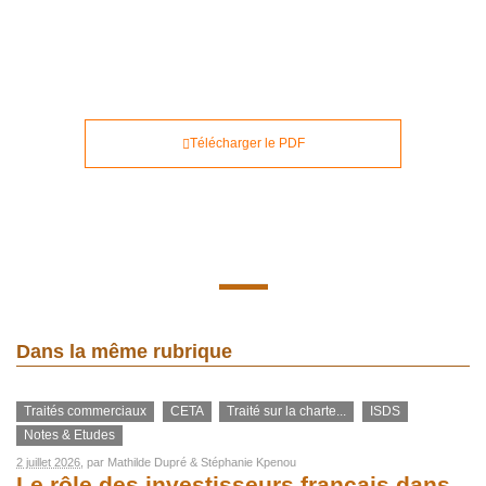
Télécharger le PDF
Dans la même rubrique
Traités commerciaux
CETA
Traité sur la charte...
ISDS
Notes & Etudes
2 juillet 2026
, par
Mathilde Dupré
&
Stéphanie Kpenou
Le rôle des investisseurs français dans