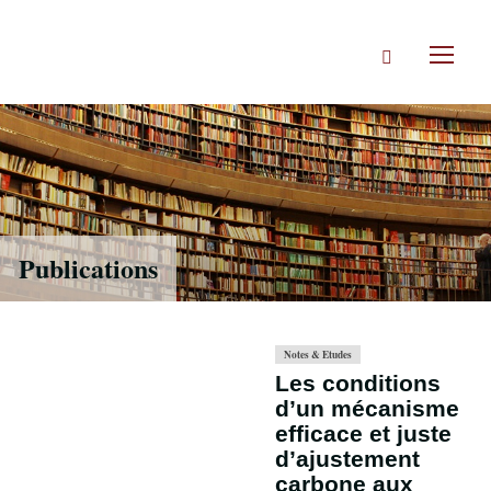
Accéder
directement
Rechercher
au
Toggl
contenu
naviga
Publications
Notes & Etudes
Les conditions
d’un mécanisme
efficace et juste
d’ajustement
carbone aux