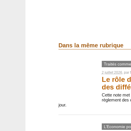
Dans la même rubrique
Traités comme
2 juillet 2026
, par
Le rôle 
des diff
Cette note met
règlement des d
jour.
L’Economie pol