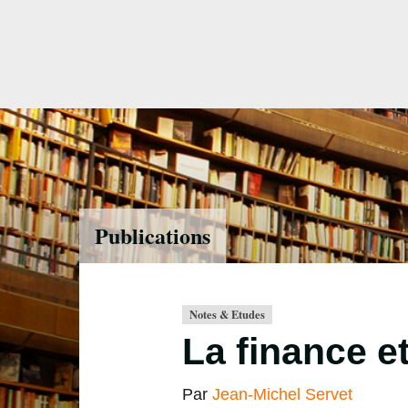
Accéder
directement
au
contenu
Publications
Notes & Etudes
La finance 
Par
Jean-Michel Servet