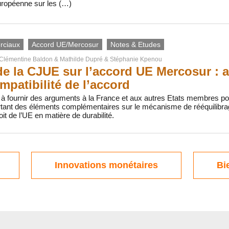
uropéenne sur les (…)
rciaux
Accord UE/Mercosur
Notes & Etudes
Clémentine Baldon
&
Mathilde Dupré
&
Stéphanie Kpenou
de la CJUE sur l’accord UE Mercosur : 
mpatibilité de l’accord
 à fournir des arguments à la France et aux autres Etats membres po
ant des éléments complémentaires sur le mécanisme de rééquilibrage 
oit de l’UE en matière de durabilité.
Innovations monétaires
Bi