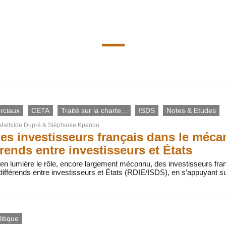
rciaux
CETA
Traité sur la charte...
ISDS
Notes & Etudes
Mathilde Dupré
&
Stéphanie Kpenou
des investisseurs français dans le méc
érends entre investisseurs et États
 en lumière le rôle, encore largement méconnu, des investisseurs fr
ifférends entre investisseurs et États (RDIE/ISDS), en s’appuyant s
itique