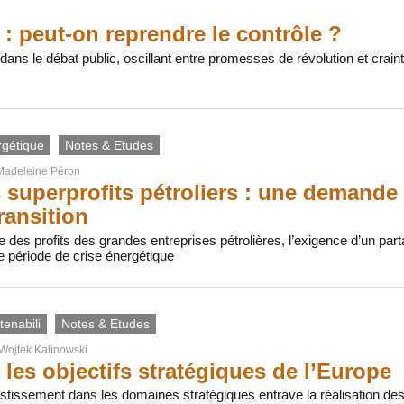
 : peut-on reprendre le contrôle ?
t dans le débat public, oscillant entre promesses de révolution et crai
rgétique
Notes & Etudes
Madeleine Péron
s superprofits pétroliers : une demande d
ransition
e des profits des grandes entreprises pétrolières, l’exigence d’un part
e période de crise énergétique
enabili
Notes & Etudes
Wojtek Kalinowski
 les objectifs stratégiques de l’Europe
estissement dans les domaines stratégiques entrave la réalisation des ob