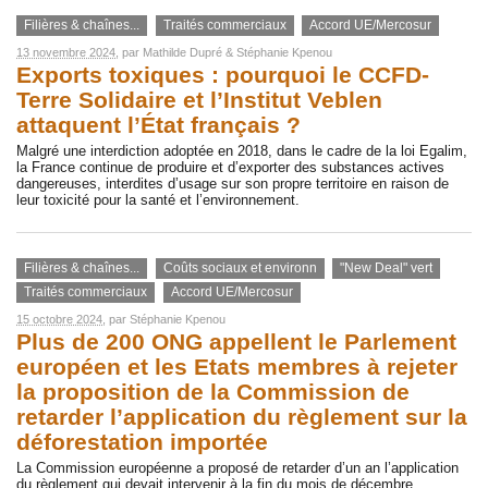
Filières & chaînes...
Traités commerciaux
Accord UE/Mercosur
13 novembre 2024
, par
Mathilde Dupré
&
Stéphanie Kpenou
Exports toxiques : pourquoi le CCFD-
Terre Solidaire et l’Institut Veblen
attaquent l’État français ?
Malgré une interdiction adoptée en 2018, dans le cadre de la loi Egalim,
la France continue de produire et d’exporter des substances actives
dangereuses, interdites d’usage sur son propre territoire en raison de
leur toxicité pour la santé et l’environnement.
Filières & chaînes...
Coûts sociaux et environn
"New Deal" vert
Traités commerciaux
Accord UE/Mercosur
15 octobre 2024
, par
Stéphanie Kpenou
Plus de 200 ONG appellent le Parlement
européen et les Etats membres à rejeter
la proposition de la Commission de
retarder l’application du règlement sur la
déforestation importée
La Commission européenne a proposé de retarder d’un an l’application
du règlement qui devait intervenir à la fin du mois de décembre.