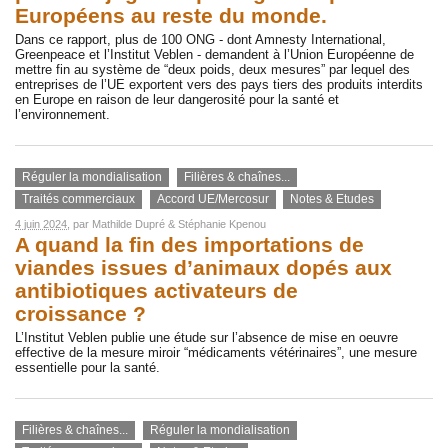
Européens au reste du monde.
Dans ce rapport, plus de 100 ONG - dont Amnesty International,
Greenpeace et l’Institut Veblen - demandent à l’Union Européenne de
mettre fin au système de “deux poids, deux mesures” par lequel des
entreprises de l’UE exportent vers des pays tiers des produits interdits
en Europe en raison de leur dangerosité pour la santé et
l’environnement.
Réguler la mondialisation
Filières & chaînes...
Traités commerciaux
Accord UE/Mercosur
Notes & Etudes
4 juin 2024
, par
Mathilde Dupré
&
Stéphanie Kpenou
A quand la fin des importations de
viandes issues d’animaux dopés aux
antibiotiques activateurs de
croissance ?
L’Institut Veblen publie une étude sur l’absence de mise en oeuvre
effective de la mesure miroir “médicaments vétérinaires”, une mesure
essentielle pour la santé.
Filières & chaînes...
Réguler la mondialisation