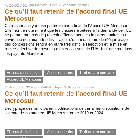
16 janvier 2025
, par
Mathilde Dupré
&
Stéphanie Kpenou
Ce qu’il faut retenir de l’accord final UE
Mercosur
Cette note analyse une partie du texte final de l’Accord UE-Mercosur.
Elle montre notamment que les clauses ajoutées à la demande de l’UE
ne permettront pas de prévenir efficacement les impacts sanitaires et
environnementaux attendus. L’ajout d’un mécanisme de rééquilibrage
des concessions rendra en outre très difficile l’adoption et la mise en
œuvre effective de mesures miroirs dau sein de l’UE, tout comme dans
les pays du Mercosur.
Filières & chaînes...
Mesures miroirs
Traités commerciaux
Accord UE/Mercosur
12 décembre 2024
, par
Mathilde Dupré
&
Stéphanie Kpenou
Ce qu’il faut retenir de l’accord final UE
Mercosur
Décryptage des principales modifications de certaines dispositions de
l’accord de commerce UE Mercosur entre 2019 et 2024.
Filières & chaînes...
Mesures miroirs
Traités commerciaux