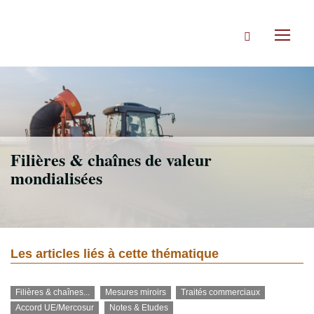
Accéder
directement
Rechercher
au
Toggl
contenu
naviga
Filières & chaînes de valeur
mondialisées
Les articles liés à cette thématique
Filières & chaînes...
Mesures miroirs
Traités commerciaux
Accord UE/Mercosur
Notes & Etudes