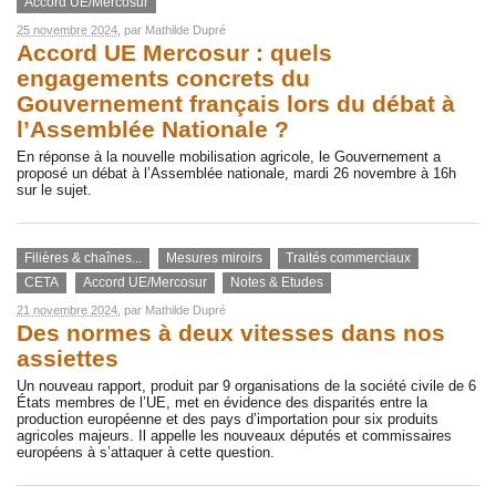
Accord UE/Mercosur
25 novembre 2024
, par
Mathilde Dupré
Accord UE Mercosur : quels
engagements concrets du
Gouvernement français lors du débat à
l’Assemblée Nationale ?
En réponse à la nouvelle mobilisation agricole, le Gouvernement a
proposé un débat à l’Assemblée nationale, mardi 26 novembre à 16h
sur le sujet.
Filières & chaînes...
Mesures miroirs
Traités commerciaux
CETA
Accord UE/Mercosur
Notes & Etudes
21 novembre 2024
, par
Mathilde Dupré
Des normes à deux vitesses dans nos
assiettes
Un nouveau rapport, produit par 9 organisations de la société civile de 6
États membres de l’UE, met en évidence des disparités entre la
production européenne et des pays d’importation pour six produits
agricoles majeurs. Il appelle les nouveaux députés et commissaires
européens à s’attaquer à cette question.