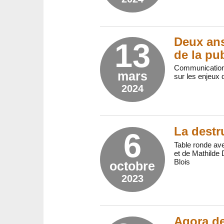
Deux ans 
13
de la pub
Communication e
mars
sur les enjeux d
2024
La destr
6
Table ronde av
et de Mathilde 
Blois
octobre
2023
Agora de