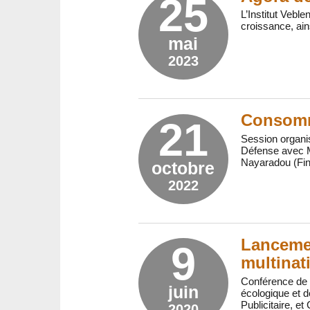
25
L’Institut Vebl
croissance, ain
mai
2023
Consomma
21
Session organi
Défense avec Ma
Nayaradou (Fin
octobre
2022
Lancemen
9
multinat
Conférence de p
juin
écologique et d
Publicitaire, e
2020