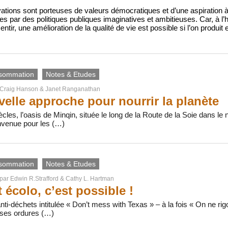
vations sont porteuses de valeurs démocratiques et d’une aspiration à
s par des politiques publiques imaginatives et ambitieuses. Car, à l’h
entir, une amélioration de la qualité de vie est possible si l’on produ
sommation
Notes & Etudes
Craig Hanson
&
Janet Ranganathan
elle approche pour nourrir la planète
cles, l’oasis de Minqin, située le long de la Route de la Soie dans le
nvenue pour les (…)
sommation
Notes & Etudes
 par
Edwin R.Strafford & Cathy L. Hartman
 écolo, c’est possible !
i-déchets intitulée « Don’t mess with Texas » – à la fois « On ne rig
 ses ordures (…)