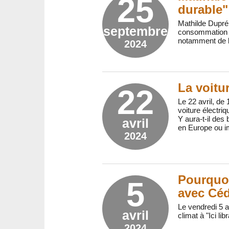
25
durable"
Mathilde Dupré i
septembre
consommation d
notamment de l’
2024
La voitu
22
Le 22 avril, de
voiture électri
Y aura-t-il des
avril
en Europe ou im
2024
Pourquoi
5
avec Céd
Le vendredi 5 av
avril
climat à "Ici li
2024