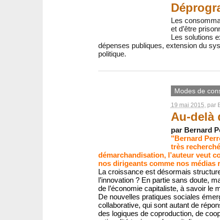
Déprogr
Les consommateu
et d’être prison
Les solutions e
dépenses publiques, extension du systè
politique.
Modes de con
19 mai 2015
, par
Au-delà 
par Bernard Per
"Bernard Perre
très recherché
démarchandisation, l’auteur veut con
nos dirigeants comme nos médias r
La croissance est désormais structur
l’innovation ? En partie sans doute, m
de l’économie capitaliste, à savoir l
De nouvelles pratiques sociales émerg
collaborative, qui sont autant de répo
des logiques de coproduction, de coop