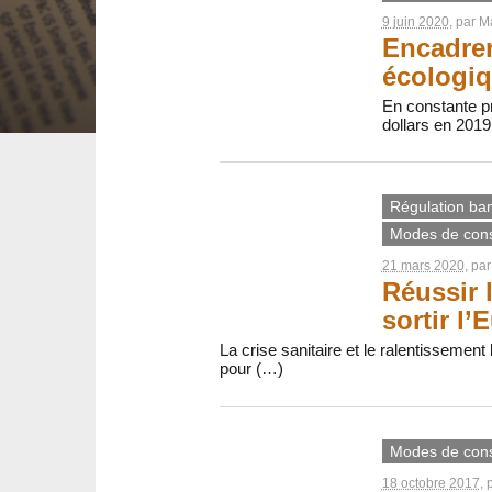
9 juin 2020
, par
Ma
Encadrer
écologiq
En constante pr
dollars en 2019
Régulation banc
Modes de con
21 mars 2020
, pa
Réussir 
sortir l’
La crise sanitaire et le ralentissement
pour (…)
Modes de con
18 octobre 2017
, 