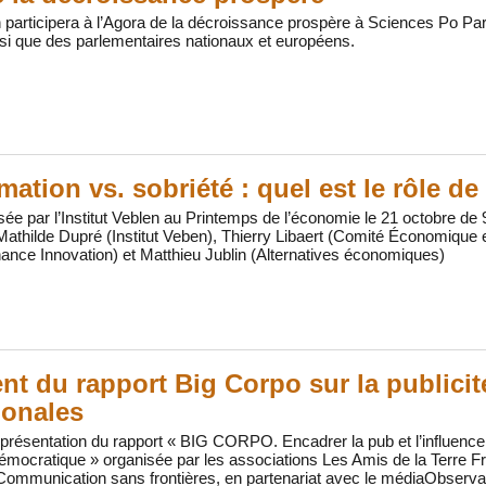
en participera à l’Agora de la décroissance prospère à Sciences Po Par
si que des parlementaires nationaux et européens.
tion vs. sobriété : quel est le rôle de 
sée par l’Institut Veblen au Printemps de l’économie le 21 octobre 
thilde Dupré (Institut Veben), Thierry Libaert (Comité Économique 
ance Innovation) et Matthieu Jublin (Alternatives économiques)
t du rapport Big Corpo sur la publicité
ionales
résentation du rapport « BIG CORPO. Encadrer la pub et l’influence d
émocratique » organisée par les associations Les Amis de la Terre F
t Communication sans frontières, en partenariat avec le médiaObserva