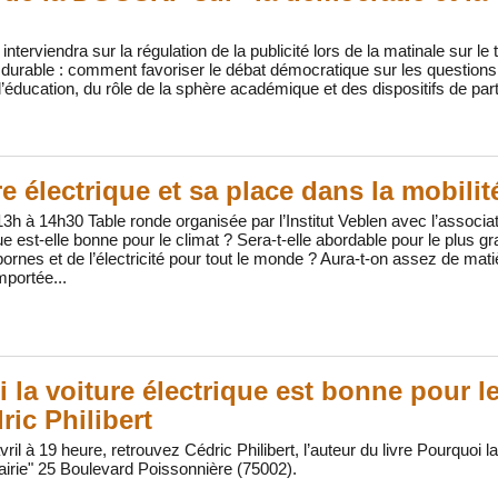
nterviendra sur la régulation de la publicité lors de la matinale sur le
urable : comment favoriser le débat démocratique sur les questions
éducation, du rôle de la sphère académique et des dispositifs de part
re électrique et sa place dans la mobili
 13h à 14h30 Table ronde organisée par l’Institut Veblen avec l’associa
que est-elle bonne pour le climat ? Sera-t-elle abordable pour le plus
 bornes et de l’électricité pour tout le monde ? Aura-t-on assez de mat
portée...
 la voiture électrique est bonne pour l
ric Philibert
ril à 19 heure, retrouvez Cédric Philibert, l’auteur du livre Pourquoi l
brairie" 25 Boulevard Poissonnière (75002).