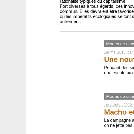
rationalité typiques du capitalisme.
Fort diverses à tous égards, ces inno
commun. Elles devraient être favorisée
où les impératifs écologiques se font s
autrement.
Modes de con
1er mai 2013
, par
Une nouv
Pendant des siè
une escale bie
Modes de con
1er octobre 2012
,
Macho et
La campagne ant
on ne jette pas