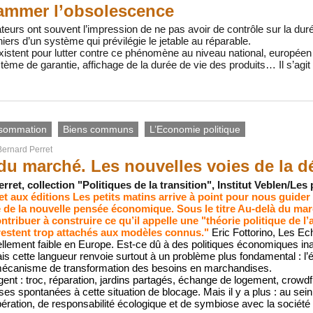
ammer l’obsolescence
rs ont souvent l’impression de ne pas avoir de contrôle sur la durée
niers d’un système qui prévilégie le jetable au réparable.
xistent pour lutter contre ce phénomène au niveau national, européen et
me de garantie, affichage de la durée de vie des produits… Il s’agit 
sommation
Biens communs
L’Economie politique
Bernard Perret
du marché. Les nouvelles voies de la 
ret, collection "Politiques de la transition", Institut Veblen/Les 
t aux éditions Les petits matins arrive à point pour nous guide
 de la nouvelle pensée économique. Sous le titre Au-delà du marc
tribuer à construire ce qu’il appelle une "théorie politique de l
estent trop attachés aux modèles connus."
Eric Fottorino, Les Ec
ellement faible en Europe. Est-ce dû à des politiques économiques i
ais cette langueur renvoie surtout à un problème plus fondamental : l
e mécanisme de transformation des besoins en marchandises.
ent : troc, réparation, jardins partagés, échange de logement, crowd
nses spontanées à cette situation de blocage. Mais il y a plus : au s
ération, de responsabilité écologique et de symbiose avec la société