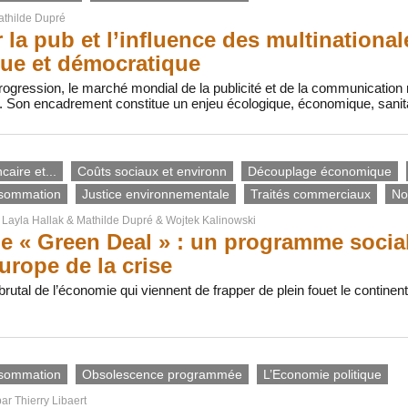
thilde Dupré
 la pub et l’influence des multinational
ue et démocratique
ogression, le marché mondial de la publicité et de la communication 
. Son encadrement constitue un enjeu écologique, économique, sanit
aire et...
Coûts sociaux et environn
Découplage économique
sommation
Justice environnementale
Traités commerciaux
No
r
Layla Hallak
&
Mathilde Dupré
&
Wojtek Kalinowski
le « Green Deal » : un programme socia
Europe de la crise
 brutal de l’économie qui viennent de frapper de plein fouet le contine
sommation
Obsolescence programmée
L’Economie politique
par
Thierry Libaert