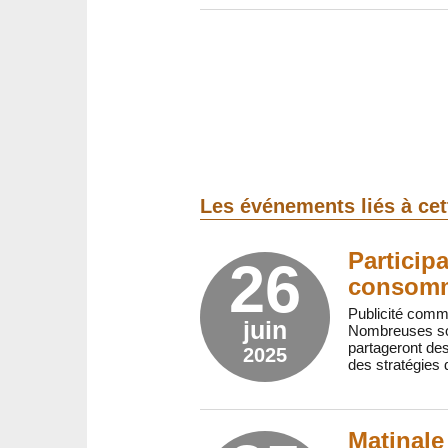
Les événements liés à ce
Particip
26
consomm
Publicité comme
juin
Nombreuses sont
partageront de
2025
des stratégies d
Matinale