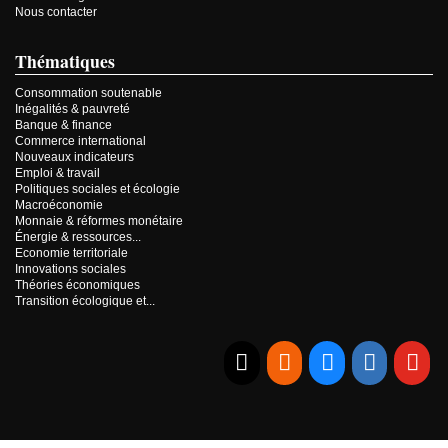
Nous contacter
Thématiques
Consommation soutenable
Inégalités & pauvreté
Banque & finance
Commerce international
Nouveaux indicateurs
Emploi & travail
Politiques sociales et écologie
Macroéconomie
Monnaie & réformes monétaire
Énergie & ressources...
Economie territoriale
Innovations sociales
Théories économiques
Transition écologique et...
E-mail
RSS
Bluesky
Linkedi
Yo