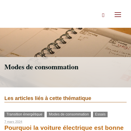
Accéder
directement
Rechercher
au
Toggl
contenu
naviga
Modes de consommation
Les articles liés à cette thématique
Transition énergétique
Modes de consommation
Essais
7 mars 2024
Pourquoi la voiture électrique est bonne