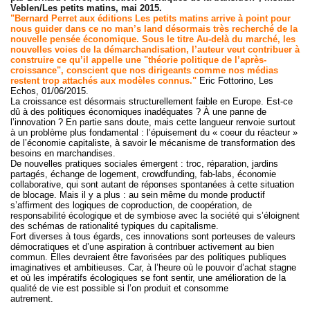
Veblen/Les petits matins, mai 2015.
"Bernard Perret aux éditions Les petits matins arrive à point pour
nous guider dans ce no man’s land désormais très recherché de la
nouvelle pensée économique. Sous le titre Au-delà du marché, les
nouvelles voies de la démarchandisation, l’auteur veut contribuer à
construire ce qu’il appelle une "théorie politique de l’après-
croissance", conscient que nos dirigeants comme nos médias
restent trop attachés aux modèles connus."
Eric Fottorino, Les
Echos, 01/06/2015.
La croissance est désormais structurellement faible en Europe. Est-ce
dû à des politiques économiques inadéquates ? À une panne de
l’innovation ? En partie sans doute, mais cette langueur renvoie surtout
à un problème plus fondamental : l’épuisement du « coeur du réacteur »
de l’économie capitaliste, à savoir le mécanisme de transformation des
besoins en marchandises.
De nouvelles pratiques sociales émergent : troc, réparation, jardins
partagés, échange de logement, crowdfunding, fab-labs, économie
collaborative, qui sont autant de réponses spontanées à cette situation
de blocage. Mais il y a plus : au sein même du monde productif
s’affirment des logiques de coproduction, de coopération, de
responsabilité écologique et de symbiose avec la société qui s’éloignent
des schémas de rationalité typiques du capitalisme.
Fort diverses à tous égards, ces innovations sont porteuses de valeurs
démocratiques et d’une aspiration à contribuer activement au bien
commun. Elles devraient être favorisées par des politiques publiques
imaginatives et ambitieuses. Car, à l’heure où le pouvoir d’achat stagne
et où les impératifs écologiques se font sentir, une amélioration de la
qualité de vie est possible si l’on produit et consomme
autrement.