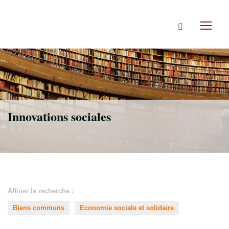
Accéder
directement
Rechercher
au
Toggl
contenu
naviga
Innovations sociales
Affiner la recherche :
Biens communs
Economie sociale et solidaire