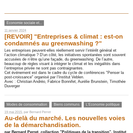
Economie sociale et...
11 janvier 2024
[REVOIR] "Entreprises & climat : est-on
condamnés au greenwashing ?"
Les entreprises peuvent-elles réellement servir l’intérêt général et
l’action climatique ? D’un côté, les initiatives spontanées sont souvent
accusées de n’être qu’une façade, du greenwashing. De l’autre,
beaucoup de règles visant à intégrer le climat et les inégalités dans
l’entreprise privée ne sont pas contraignantes.
Cet événement est dans le cadre du cycle de conférences "Penser la
post-croissance" organisé par l’Institut Veblen.
Avec : Christian Andréo, Fabrice Bonnifet, Aurélie Brunstein, Timothée
Duverger
Modes de consommation
Biens communs
L’Economie politique
19 mai 2015
, par
Bernard Perret
Au-delà du marché. Les nouvelles voies
de la démarchandisation.
par Bernard Perret, collection "Politiques de la transition", Institut