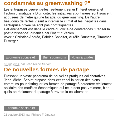
condamnés au greenwashing ?"
Les entreprises peuvent-elles réellement servir l’intérêt général et
l’action climatique ? D’un côté, les initiatives spontanées sont souvent
accusées de n’être qu’une façade, du greenwashing. De l’autre,
beaucoup de règles visant à intégrer le climat et les inégalités dans
l’entreprise privée ne sont pas contraignantes.
Cet événement est dans le cadre du cycle de conférences "Penser la
post-croissance" organisé par l’Institut Veblen.
Avec : Christian Andréo, Fabrice Bonnifet, Aurélie Brunstein, Timothée
Duverger
Economie sociale et...
Biens communs
Notes & Etudes
18 juin 2014
, par
Jean-Michel Servet
De nouvelles formes de partage
Dressant un vaste panorama de nouvelles pratiques collaboratives,
Jean-Michel Servet propose dans cet essai la notion des biens
communs pour distinguer les formes de partage à caractère réellement
solidaire des modèles économiques qui ne le sont pas vraiment, bien
qu’ils se réclament du partage à travers la collaboration.
Economie sociale et...
21 octobre 2013
, par
Philippe Frémeaux