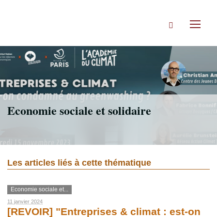
Accéder
directement
Rechercher
au
Toggl
contenu
naviga
Economie sociale et solidaire
Les articles liés à cette thématique
Economie sociale et...
11 janvier 2024
[REVOIR] "Entreprises & climat : est-on