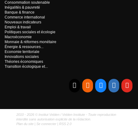
Consommation soutenable
Inégalités & pauvreté
Banque & finance
Commerce international
Nouveaux indicateurs
Emploi & travail
Politiques sociales et écologie
Macroéconomie
Monnaie & réformes monétaire
Énergie & ressources...
Economie territoriale
Innovations sociales
Théories économiques
Transition écologique et...
E-mail
RSS
Bluesky
Linkedi
Yo
2010 - 2026 © Institut Veblen / Veblen Institute - Toute reproduction
interdite sans autorisation explicite de la rédaction.
Plan du site
|
Se connecter
|
RSS 2.0