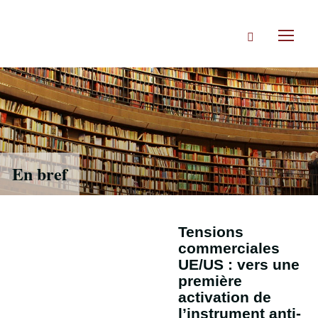
Accéder
directement
Rechercher
au
Toggl
contenu
naviga
En bref
Tensions
commerciales
UE/US : vers une
première
activation de
l’instrument anti-