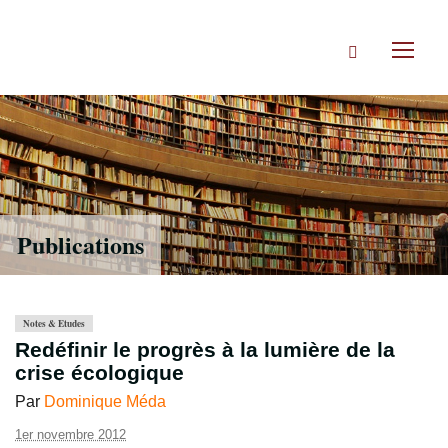
Accéder
directement
Rechercher
au
Toggl
contenu
naviga
Publications
Notes & Etudes
Redéfinir le progrès à la lumière de la
crise écologique
Par
Dominique Méda
1er novembre 2012