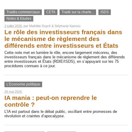
Traités commerciaux
CETA
Traité sur la charte...
ISDS
Notes & Etudes
2 juillet 2026
, par
Mathilde Dupré
&
Stéphanie Kpenou
Le rôle des investisseurs français dans
le mécanisme de règlement des
différends entre investisseurs et États
Cette note met en lumière le rôle, encore largement méconnu, des
investisseurs français dans le mécanisme de règlement des différends
entre investisseurs et États (RDIE/ISDS), en s’appuyant sur les 75
procédures connues à ce jour.
L’Economie politique
26 mai 2026
IA mania : peut-on reprendre le
contrôle ?
L’IA est partout dans le débat public, oscillant entre promesses de
révolution et craintes d’apocalypse.