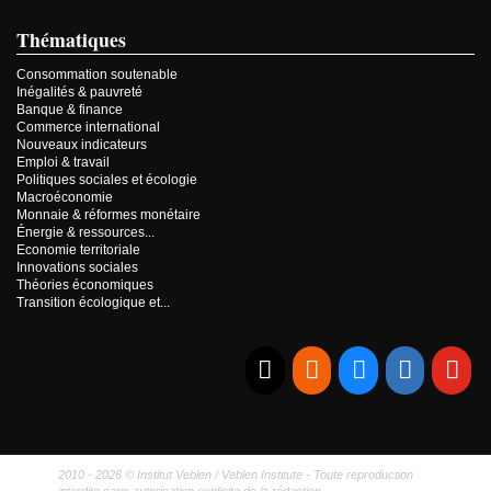
Thématiques
Consommation soutenable
Inégalités & pauvreté
Banque & finance
Commerce international
Nouveaux indicateurs
Emploi & travail
Politiques sociales et écologie
Macroéconomie
Monnaie & réformes monétaire
Énergie & ressources...
Economie territoriale
Innovations sociales
Théories économiques
Transition écologique et...
E-mail
RSS
Bluesky
Linkedi
Yo
2010 - 2026 © Institut Veblen / Veblen Institute - Toute reproduction
interdite sans autorisation explicite de la rédaction.