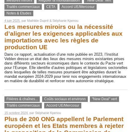
Mesures miroirs
Réguler la mondialisation
"New Deal" vert
Traités commerciaux
CETA
Accord UE/Mercosur
Notes & Etudes
4 juin 2025
, par
Mathilde Dupré
&
Stéphanie Kpenou
Les mesures miroirs ou la nécessité
d’aligner les exigences applicables aux
importations avec les règles de
production UE
Dans ce rapport, actualisation d’une note publiée en 2023, l’Institut
Veblen dresse un état des lieux des mesures miroirs existantes prises
dans différents secteurs économiques dans le contexte du Pacte vert
pour l’Europe. Elle identifie d’autres politiques et législations sectorielles
dans lesquelles de telles mesures pourraient être adoptées durant le
mandat européen 2024-2029 pour tenir nos engagements internationaux
en matière de durabilité et renforcer notre autonomie stratégique.
Filières & chaînes...
Coûts sociaux et environn
"New Deal" vert
Traités commerciaux
Accord UE/Mercosur
15 octobre 2024
, par
Stéphanie Kpenou
Plus de 200 ONG appellent le Parlement
européen et les Etats membres à rejeter