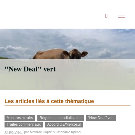
Accéder
directement
Rechercher
au
Toggl
contenu
naviga
"New Deal" vert
Les articles liés à cette thématique
Mesures miroirs
Réguler la mondialisation
"New Deal" vert
Traités commerciaux
Accord UE/Mercosur
13 mai 2026
, par
Mathilde Dupré
&
Stéphanie Kpenou