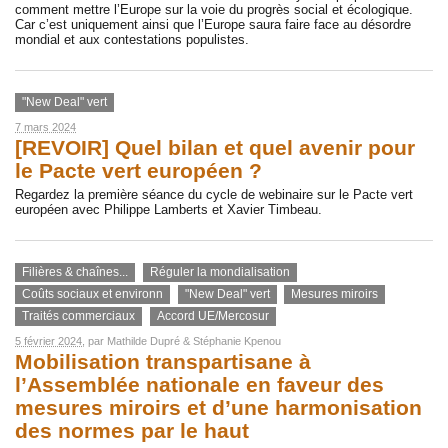
comment mettre l’Europe sur la voie du progrès social et écologique.
Car c’est uniquement ainsi que l’Europe saura faire face au désordre
mondial et aux contestations populistes.
"New Deal" vert
7 mars 2024
[REVOIR] Quel bilan et quel avenir pour
le Pacte vert européen ?
Regardez la première séance du cycle de webinaire sur le Pacte vert
européen avec Philippe Lamberts et Xavier Timbeau.
Filières & chaînes...
Réguler la mondialisation
Coûts sociaux et environn
"New Deal" vert
Mesures miroirs
Traités commerciaux
Accord UE/Mercosur
5 février 2024
, par
Mathilde Dupré
&
Stéphanie Kpenou
Mobilisation transpartisane à
l’Assemblée nationale en faveur des
mesures miroirs et d’une harmonisation
des normes par le haut