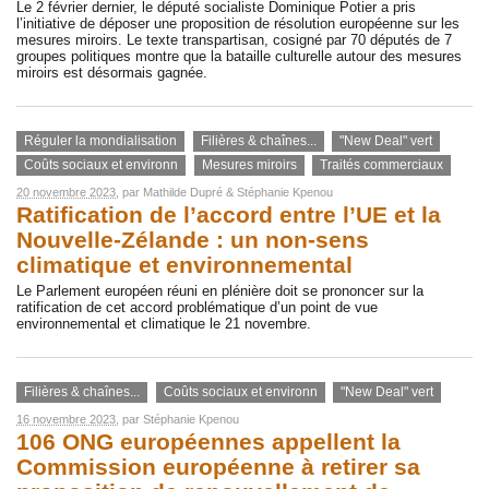
Le 2 février dernier, le député socialiste Dominique Potier a pris
l’initiative de déposer une proposition de résolution européenne sur les
mesures miroirs. Le texte transpartisan, cosigné par 70 députés de 7
groupes politiques montre que la bataille culturelle autour des mesures
miroirs est désormais gagnée.
Réguler la mondialisation
Filières & chaînes...
"New Deal" vert
Coûts sociaux et environn
Mesures miroirs
Traités commerciaux
20 novembre 2023
, par
Mathilde Dupré
&
Stéphanie Kpenou
Ratification de l’accord entre l’UE et la
Nouvelle-Zélande : un non-sens
climatique et environnemental
Le Parlement européen réuni en plénière doit se prononcer sur la
ratification de cet accord problématique d’un point de vue
environnemental et climatique le 21 novembre.
Filières & chaînes...
Coûts sociaux et environn
"New Deal" vert
16 novembre 2023
, par
Stéphanie Kpenou
106 ONG européennes appellent la
Commission européenne à retirer sa