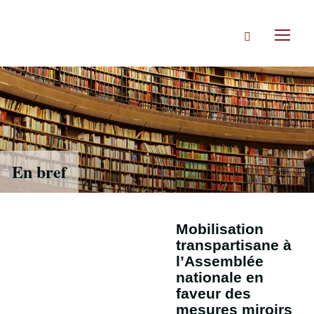
Accéder
directement
Rechercher
au
Toggl
contenu
naviga
En bref
Mobilisation
transpartisane à
l’Assemblée
nationale en
faveur des
mesures miroirs