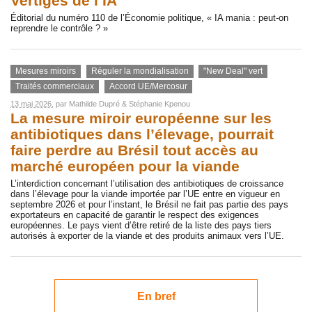
Vertiges de l’IA
Éditorial du numéro 110 de l’Économie politique, « IA mania : peut-on
reprendre le contrôle ? »
Mesures miroirs
Réguler la mondialisation
"New Deal" vert
Traités commerciaux
Accord UE/Mercosur
13 mai 2026
, par
Mathilde Dupré
&
Stéphanie Kpenou
La mesure miroir européenne sur les
antibiotiques dans l’élevage, pourrait
faire perdre au Brésil tout accès au
marché européen pour la viande
L’interdiction concernant l’utilisation des antibiotiques de croissance
dans l’élevage pour la viande importée par l’UE entre en vigueur en
septembre 2026 et pour l’instant, le Brésil ne fait pas partie des pays
exportateurs en capacité de garantir le respect des exigences
européennes. Le pays vient d’être retiré de la liste des pays tiers
autorisés à exporter de la viande et des produits animaux vers l’UE.
En bref