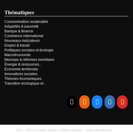
Thématiques
Consommation soutenable
Inégalités & pauvreté
Banque & finance
Commerce international
Nouveaux indicateurs
Emploi & travail
Politiques sociales et écologie
Macroéconomie
Monnaie & réformes monétaire
Énergie & ressources...
Economie territoriale
Innovations sociales
Théories économiques
Transition écologique et...
E-mail
RSS
Bluesky
Linkedi
Yo
2010 - 2026 © Institut Veblen / Veblen Institute - Toute reproduction