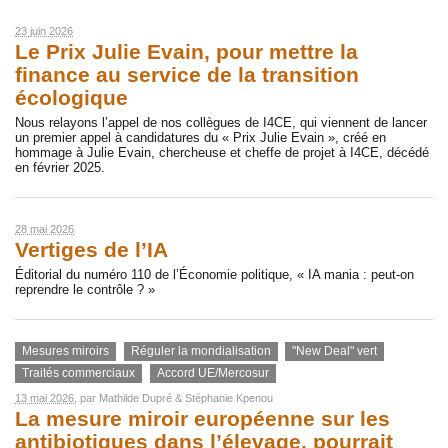
23 juin 2026
Le Prix Julie Evain, pour mettre la
finance au service de la transition
écologique
Nous relayons l’appel de nos collègues de I4CE, qui viennent de lancer
un premier appel à candidatures du « Prix Julie Evain », créé en
hommage à Julie Evain, chercheuse et cheffe de projet à I4CE, décédé
en février 2025.
28 mai 2026
Vertiges de l’IA
Éditorial du numéro 110 de l’Économie politique, « IA mania : peut-on
reprendre le contrôle ? »
Mesures miroirs
Réguler la mondialisation
"New Deal" vert
Traités commerciaux
Accord UE/Mercosur
13 mai 2026
, par
Mathilde Dupré
&
Stéphanie Kpenou
La mesure miroir européenne sur les
antibiotiques dans l’élevage, pourrait