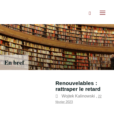
Accéder
directement
Rechercher
au
Toggl
contenu
naviga
En bref
Renouvelables :
rattraper le retard
Wojtek Kalinowski
,
22
février 2023