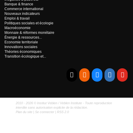
Banque & finance
Commerce international
Nouveaux indicateurs
Emploi & travail
Politiques sociales et écologie
Macroéconomie
Monnaie & réformes monétaire
Énergie & ressources...
Economie territoriale
Innovations sociales
Théories économiques
Transition écologique et...
E-mail
RSS
Bluesky
Linkedi
Yo
2010 - 2026 © Institut Veblen / Veblen Institute - Toute reproduction
interdite sans autorisation explicite de la rédaction.
Plan du site
|
Se connecter
|
RSS 2.0