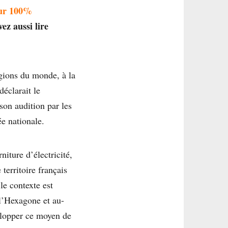
sur 100%
ez aussi lire
égions du monde, à la
éclarait le
son audition par les
e nationale.
niture d’électricité,
territoire français
le contexte est
 l’Hexagone et au-
velopper ce moyen de