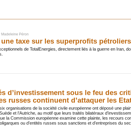
r
Madeleine Péron
une taxe sur les superprofits pétroliers
ceptionnels de TotalEnergies, directement liés à la guerre en Iran, doi
s.
tés d’investissement sous le feu des cri
es russes continuent d’attaquer les Eta
 six organisations de la société civile européenne ont déposé une plain
Suède et l’Autriche, au motif que leurs traités bilatéraux d’investissem
que la Commission européenne examine cette plainte, les recours co
ligarques ou d’entités russes sous sanctions et d’entreprises du sect