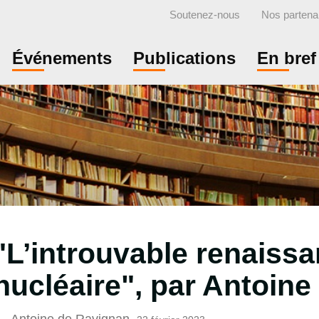
Soutenez-nous
Nos partena
Événements
Publications
En bref
"L’introuvable renaiss
nucléaire", par Antoin
Antoine de Ravignan
,