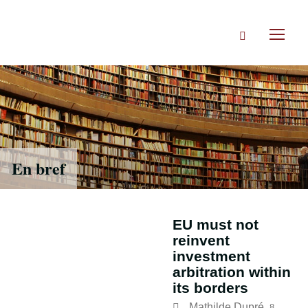
Skip
to
Search
main
Toggl
content
naviga
En bref
EU must not
reinvent
investment
arbitration within
its borders
Mathilde Dupré
,
8