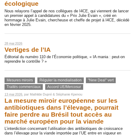
écologique
Nous relayons l’appel de nos collègues de I4CE, qui viennent de lancer
un premier appel à candidatures du « Prix Julie Evain », créé en
hommage à Julie Evain, chercheuse et cheffe de projet à I4CE, décédé
en février 2025.
28 mai 2026
Vertiges de l’IA
Éditorial du numéro 110 de l’Économie politique, « IA mania : peut-on
reprendre le contrôle ? »
Mesures miroirs
Réguler la mondialisation
"New Deal" vert
Traités commerciaux
Accord UE/Mercosur
13 mai 2026
, par
Mathilde Dupré
&
Stéphanie Kpenou
La mesure miroir européenne sur les
antibiotiques dans l’élevage, pourrait
faire perdre au Brésil tout accès au
marché européen pour la viande
L’interdiction concernant l’utilisation des antibiotiques de croissance
dans l’élevage pour la viande importée par l’UE entre en vigueur en