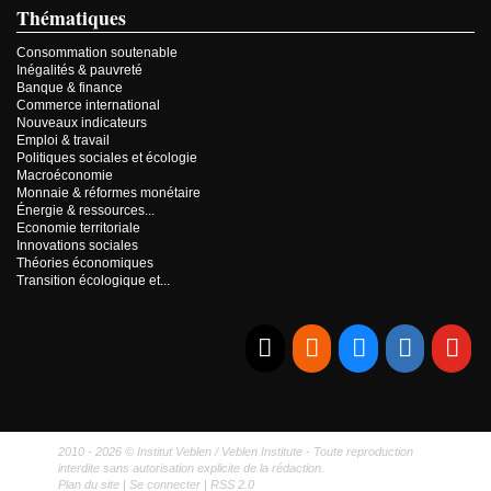
Thématiques
Consommation soutenable
Inégalités & pauvreté
Banque & finance
Commerce international
Nouveaux indicateurs
Emploi & travail
Politiques sociales et écologie
Macroéconomie
Monnaie & réformes monétaire
Énergie & ressources...
Economie territoriale
Innovations sociales
Théories économiques
Transition écologique et...
E-mail
RSS
Bluesky
Linkedi
Yo
2010 - 2026 © Institut Veblen / Veblen Institute - Toute reproduction
interdite sans autorisation explicite de la rédaction.
Plan du site
|
Se connecter
|
RSS 2.0