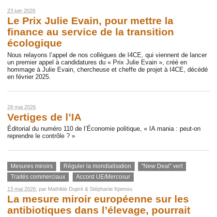
23 juin 2026
Le Prix Julie Evain, pour mettre la
finance au service de la transition
écologique
Nous relayons l’appel de nos collègues de I4CE, qui viennent de lancer
un premier appel à candidatures du « Prix Julie Evain », créé en
hommage à Julie Evain, chercheuse et cheffe de projet à I4CE, décédé
en février 2025.
28 mai 2026
Vertiges de l’IA
Éditorial du numéro 110 de l’Économie politique, « IA mania : peut-on
reprendre le contrôle ? »
Mesures miroirs
Réguler la mondialisation
"New Deal" vert
Traités commerciaux
Accord UE/Mercosur
13 mai 2026
, par
Mathilde Dupré
&
Stéphanie Kpenou
La mesure miroir européenne sur les
antibiotiques dans l’élevage, pourrait