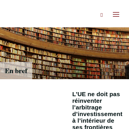
Accéder
directement
Rechercher
au
Toggl
contenu
naviga
En bref
L’UE ne doit pas
réinventer
l’arbitrage
d’investissement
à l’intérieur de
ses frontières