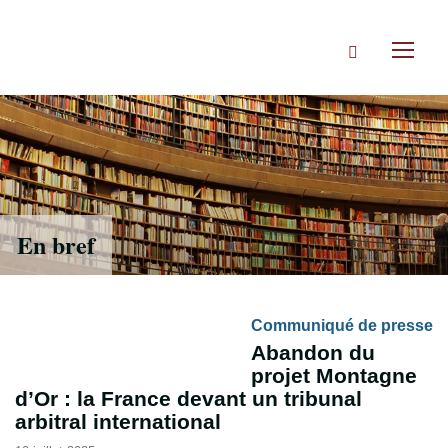
Accéder
directement
Rechercher
au
Toggl
contenu
naviga
En bref
Communiqué de presse
Abandon du
projet Montagne
d’Or : la France devant un tribunal
arbitral international