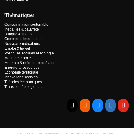
Nous contacter
Thématiques
Consommation soutenable
Inégalités & pauvreté
Banque & finance
Commerce international
Nouveaux indicateurs
Emploi & travail
Politiques sociales et écologie
Macroéconomie
Monnaie & réformes monétaire
Énergie & ressources...
Economie territoriale
Innovations sociales
Théories économiques
Transition écologique et...
E-mail
RSS
Bluesky
Linkedi
Yo
2010 - 2026 © Institut Veblen / Veblen Institute - Toute reproduction