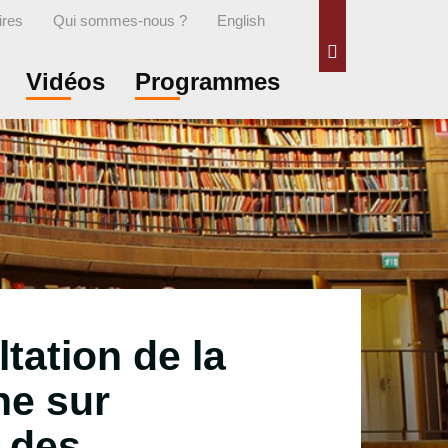
ires
Qui sommes-nous ?
English
Rechercher
Vidéos
Programmes
tation de la
e sur
r des