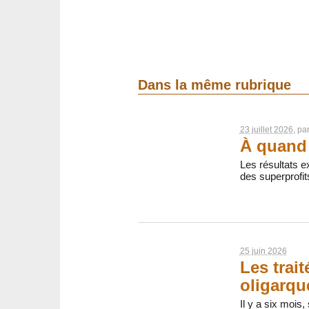
Dans la même rubrique
23 juillet 2026
, pa
À quand 
Les résultats ex
des superprofit
25 juin 2026
Les trai
oligarqu
Il y a six mois,