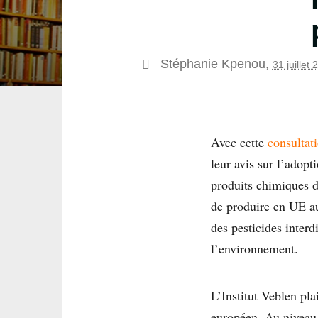
Stéphanie Kpenou
,
31 juillet
Avec cette
consultat
leur avis sur l’adopt
produits chimiques da
de produire en UE au
des pesticides interd
l’environnement.
L’Institut Veblen pla
européen. Au niveau 