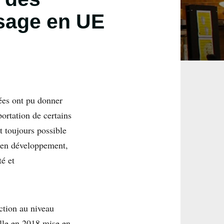
usage en UE
ées ont pu donner
portation de certains
t toujours possible
s en développement,
té et
iction au niveau
elle en 2018 mise en