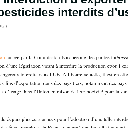
pesticides interdits d’
 2023
ion
lancée par la Commission Européenne, les parties intéress
ion d’une législation visant à interdire la production et/ou l’ex
ngereux interdits dans l’UE. A l’heure actuelle, il est en effe
x fins d’exportation dans des pays tiers, notamment des pay
its d’usage dans l’Union en raison de leur nocivité pour la san
ide depuis plusieurs années pour l’adoption d’une telle interd
des États membres, la France a adopté une interdiction parti