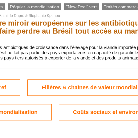
rs
Réguler la mondialisation
"New Deal" vert
Traités commerc
Mathilde Dupré
&
Stéphanie Kpenou
e miroir européenne sur les antibiotiqu
 faire perdre au Brésil tout accès au m
 des antibiotiques de croissance dans l’élevage pour la viande importée
résil ne fait pas partie des pays exportateurs en capacité de garantir
 des pays tiers autorisés à exporter de la viande et des produits animau
ref
Filières & chaînes de valeur mondial
mondialisation
Coûts sociaux et envir