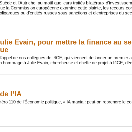
Suède et l’Autriche, au motif que leurs traités bilatéraux d’investissem
que la Commission européenne examine cette plainte, les recours co
ligarques ou d’entités russes sous sanctions et d’entreprises du sect
ulie Evain, pour mettre la finance au se
que
’appel de nos collègues de I4CE, qui viennent de lancer un premier ap
n hommage à Julie Evain, chercheuse et cheffe de projet à I4CE, déc
de l’IA
méro 110 de l’Économie politique, « IA mania : peut-on reprendre le co