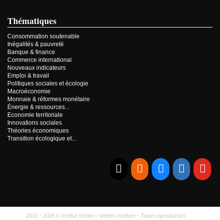
Thématiques
Consommation soutenable
Inégalités & pauvreté
Banque & finance
Commerce international
Nouveaux indicateurs
Emploi & travail
Politiques sociales et écologie
Macroéconomie
Monnaie & réformes monétaire
Énergie & ressources...
Economie territoriale
Innovations sociales
Théories économiques
Transition écologique et...
E-mail
RSS
Bluesky
Linkedi
Yo
2010 - 2026 © Institut Veblen / Veblen Institute - Toute reproduction