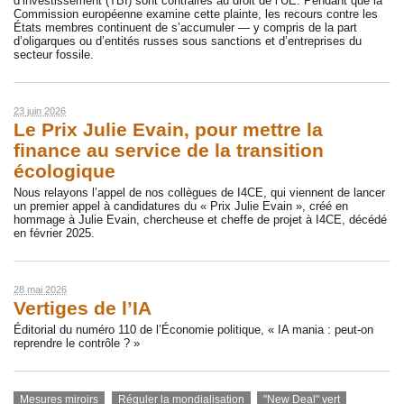
d’investissement (TBI) sont contraires au droit de l’UE. Pendant que la
Commission européenne examine cette plainte, les recours contre les
États membres continuent de s’accumuler — y compris de la part
d’oligarques ou d’entités russes sous sanctions et d’entreprises du
secteur fossile.
23 juin 2026
Le Prix Julie Evain, pour mettre la
finance au service de la transition
écologique
Nous relayons l’appel de nos collègues de I4CE, qui viennent de lancer
un premier appel à candidatures du « Prix Julie Evain », créé en
hommage à Julie Evain, chercheuse et cheffe de projet à I4CE, décédé
en février 2025.
28 mai 2026
Vertiges de l’IA
Éditorial du numéro 110 de l’Économie politique, « IA mania : peut-on
reprendre le contrôle ? »
Mesures miroirs
Réguler la mondialisation
"New Deal" vert