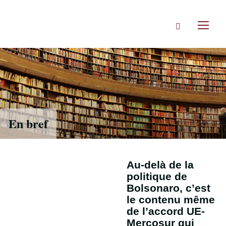
Accéder
directement
Rechercher
au
Toggl
contenu
naviga
En bref
Au-delà de la
politique de
Bolsonaro, c’est
le contenu même
de l’accord UE-
Mercosur qui