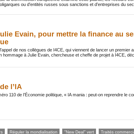
ligarques ou d’entités russes sous sanctions et d’entreprises du sect
ulie Evain, pour mettre la finance au se
que
’appel de nos collègues de I4CE, qui viennent de lancer un premier ap
n hommage à Julie Evain, chercheuse et cheffe de projet à I4CE, déc
de l’IA
méro 110 de l’Économie politique, « IA mania : peut-on reprendre le co
rs
Réguler la mondialisation
"New Deal" vert
Traités commerc