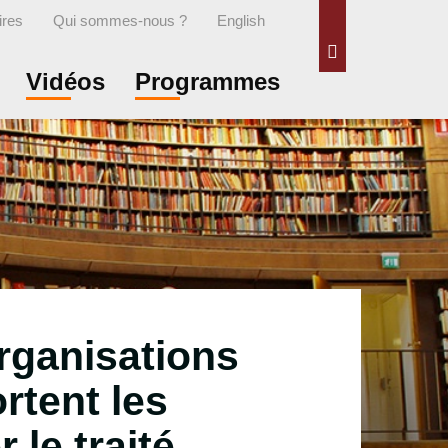
ires
Qui sommes-nous ?
English
Rechercher
Vidéos
Programmes
rganisations
ortent les
 le traité