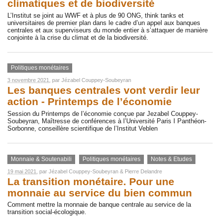
climatiques et de biodiversité
L’Institut se joint au WWF et à plus de 90 ONG, think tanks et
universitaires de premier plan dans le cadre d’un appel aux banques
centrales et aux superviseurs du monde entier à s’attaquer de manière
conjointe à la crise du climat et de la biodiversité.
Politiques monétaires
3 novembre 2021
, par
Jézabel Couppey-Soubeyran
Les banques centrales vont verdir leur
action - Printemps de l’économie
Session du Printemps de l’économie conçue par Jezabel Couppey-
Soubeyran, Maîtresse de conférences à l’Université Paris I Panthéon-
Sorbonne, conseillère scientifique de l’Institut Veblen
Monnaie & Soutenabili
Politiques monétaires
Notes & Etudes
19 mai 2021
, par
Jézabel Couppey-Soubeyran
&
Pierre Delandre
La transition monétaire. Pour une
monnaie au service du bien commun
Comment mettre la monnaie de banque centrale au service de la
transition social-écologique.