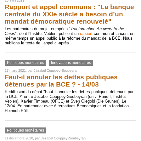
23 avril 2021
Rapport et appel communs : "La banque
centrale du XXIe siècle a besoin d’un
mandat démocratique renouvelé"
Les partenaires du projet européen "
Tranformative Answers to the
Crisis
", dont l’Institut Veblen, publient un
rapport
commun et lancent en
même temps un appel public à la réforme du mandat de la BCE. Nous
publions le texte de l’appel ci-après
Politiques monétaires
Innovations monétaires
17 mars 2021
, par
Jézabel Couppey-Soubeyran
Faut-il annuler les dettes publiques
détenues par la BCE ? - 14/03
Rediffusion du débat "Faut-il annuler les dettes publiques détenues par
la BCE ?" entre Jézabel Couppey-Soubeyran (univ. Paris-I, Institut
Veblen), Xavier Timbeau (OFCE) et Sven Giegold (Die Grünen). Le
12/04. En partenariat avec Alternatives Économiques et la fondation
Heinrich Böll
Politiques monétaires
11 décembre 2020
, par
Jézabel Couppey-Soubeyran