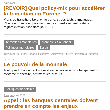
Kalinowski
[REVOIR] Quel policy-mix pour accélérer
la transition en Europe ?
Plans de transition, taxonomie verte, stress-tests climatiques…
L’Europe mise principalement sur le « verdissement » de la
réglementation financière pour (…)
Innovations monétaires
Monnaie & Soutenabili
Politiques monétaires
Essais
10 janvier 2024
, par
Jézabel Couppey-Soubeyran
&
Pierre Delandre
&
Augustin
Sersiron
Le pouvoir de la monnaie
Tout grand changement sociétal va de pair avec un changement du
système monétaire, affirment les auteurs.
Politiques monétaires
7 septembre 2022
Appel : les banques centrales doivent
prendre en compte les enjeux