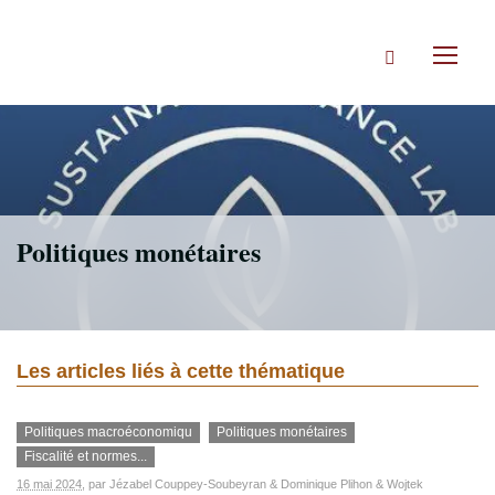
Accéder
directement
Rechercher
au
Toggl
contenu
naviga
Politiques monétaires
Les articles liés à cette thématique
Politiques macroéconomiqu
Politiques monétaires
Fiscalité et normes...
16 mai 2024
, par
Jézabel Couppey-Soubeyran
&
Dominique Plihon
&
Wojtek